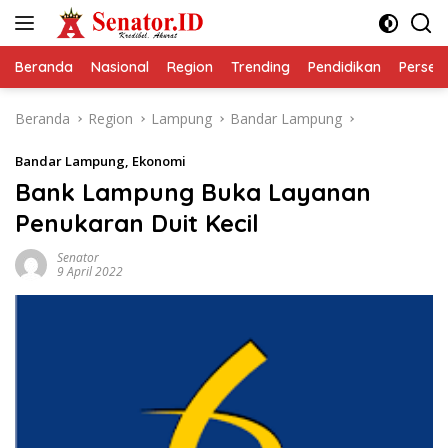
Langsung
ke
konten
Beranda
Nasional
Region
Trending
Pendidikan
Perseps
Beranda
Region
Lampung
Bandar Lampung
Bandar Lampung
,
Ekonomi
Bank Lampung Buka Layanan
Penukaran Duit Kecil
Senator
9 April 2022