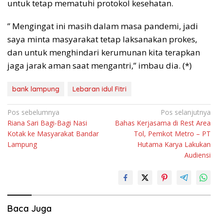
untuk tetap mematuhi protokol kesehatan.
” Mengingat ini masih dalam masa pandemi, jadi
saya minta masyarakat tetap laksanakan prokes,
dan untuk menghindari kerumunan kita terapkan
jaga jarak aman saat mengantri,” imbau dia. (*)
bank lampung
Lebaran idul Fitri
Navigasi
Pos sebelumnya
Pos selanjutnya
Riana Sari Bagi-Bagi Nasi
Bahas Kerjasama di Rest Area
pos
Kotak ke Masyarakat Bandar
Tol, Pemkot Metro – PT
Lampung
Hutama Karya Lakukan
Audiensi
Baca Juga