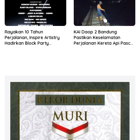
Rayakan 10 Tahun
KAI Daop 2 Bandung
Perjalanan, Inspire Artistry
Pastikan Keselamatan
Hadirkan Block Party
Perjalanan Kereta Api Pasca
Terbesar di Jakarta
Gempa Pangandaran,
Pemeriksaan Jalur Masih
Berlangsung