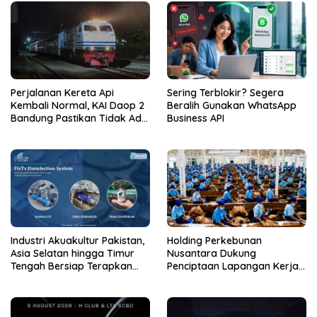
Perjalanan Kereta Api
Sering Terblokir? Segera
Kembali Normal, KAI Daop 2
Beralih Gunakan WhatsApp
Bandung Pastikan Tidak Ada
Business API
Kerusakan Prasarana
maupun Infrastruktur
Operasional Pasca Gempa
Pangandaran
Industri Akuakultur Pakistan,
Holding Perkebunan
Asia Selatan hingga Timur
Nusantara Dukung
Tengah Bersiap Terapkan
Penciptaan Lapangan Kerja,
Solusi Terlengkap dari
PTPN I Serap 15–20 Ribu
Indonesia
Pekerja di Pabrik Tembakau