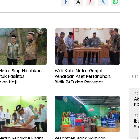
etro Siap Hibahkan
Wali Kota Metro Genjot
Fajar
uk Fasilitas
Penataan Aset Pertanahan,
ian Haji
Bidik PAD dan Percepat
Layanan Publik
29
Ak
PD
19
Ib
Sa
2 
Metro Sepakati Enam
Pesantren Bank Sampah