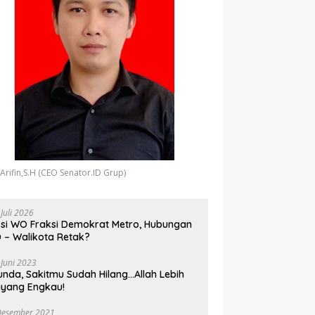
 Arifin,S.H (CEO Senator.ID Grup)
 Juli 2026
si WO Fraksi Demokrat Metro, Hubungan
 – Walikota Retak?
 Juni 2023
unda, Sakitmu Sudah Hilang…Allah Lebih
yang Engkau!
Desember 2021