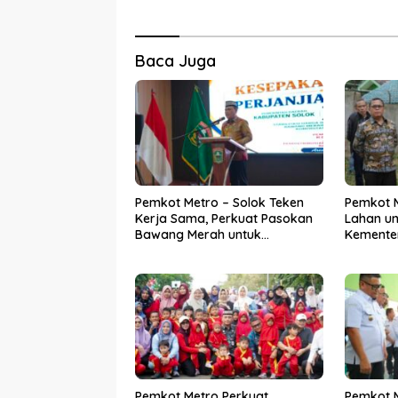
Baca Juga
Pemkot Metro – Solok Teken
Pemkot M
Kerja Sama, Perkuat Pasokan
Lahan unt
Bawang Merah untuk
Kementer
Kendalikan Inflasi
Pemkot Metro Perkuat
Pemkot 