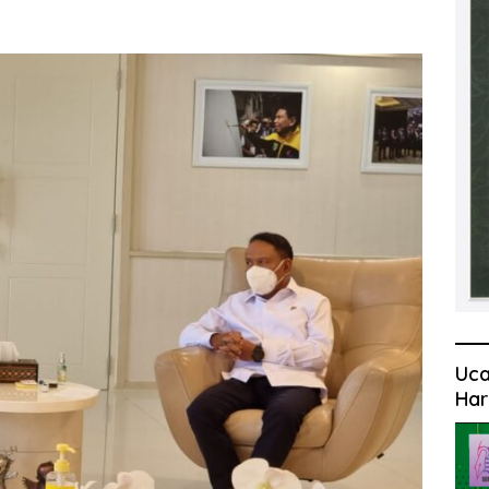
Uca
Har