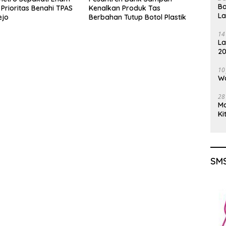
Ba
Prioritas Benahi TPAS
Kenalkan Produk Tas
L
ejo
Berbahan Tutup Botol Plastik
14
La
20
Gu
10
Wa
28
M
Ki
SMS