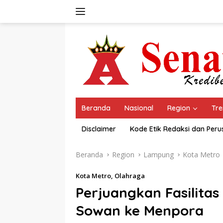
Langsung
ke
konten
Beranda
Nasional
Region
Tre
Disclaimer
Kode Etik Redaksi dan Per
Beranda
Region
Lampung
Kota Metro
Kota Metro
,
Olahraga
Perjuangkan Fasilitas
Sowan ke Menpora