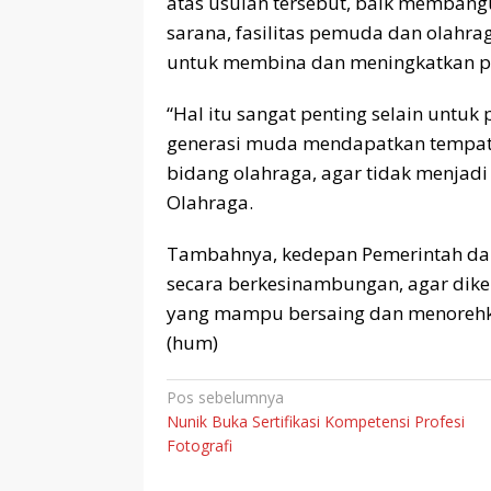
atas usulan tersebut, baik memban
sarana, fasilitas pemuda dan olahra
untuk membina dan meningkatkan pr
“Hal itu sangat penting selain untuk
generasi muda mendapatkan tempat 
bidang olahraga, agar tidak menjadi 
Olahraga.
Tambahnya, kedepan Pemerintah da
secara berkesinambungan, agar dikem
yang mampu bersaing dan menorehka
(hum)
Navigasi
Pos sebelumnya
Nunik Buka Sertifikasi Kompetensi Profesi
pos
Fotografi