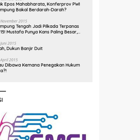
k Epos Mahabharata, Konferprov PWI
ampung Bakal Berdarah-Darah?
 November 2015
mpung Tengah Jadi Pilkada Terpanas
15! Mustafa Punya Kans Paling Besar,
nadi Jadi Kuda Hitam
 Juni 2015
h, Dukun Banjir Duit
 April 2015
au Dibawa Kemana Penegakan Hukum
ta?!
I