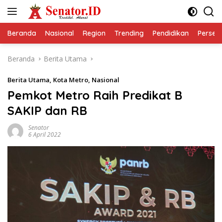
Langsung
ke
konten
Beranda
Nasional
Region
Trending
Pendidikan
Perseps
Beranda
Berita Utama
Berita Utama
,
Kota Metro
,
Nasional
Pemkot Metro Raih Predikat B
SAKIP dan RB
Senator
6 April 2022