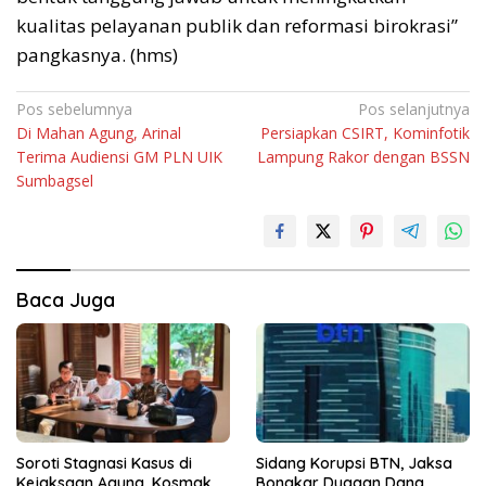
kualitas pelayanan publik dan reformasi birokrasi”
pangkasnya. (hms)
Navigasi
Pos sebelumnya
Pos selanjutnya
Di Mahan Agung, Arinal
Persiapkan CSIRT, Kominfotik
pos
Terima Audiensi GM PLN UIK
Lampung Rakor dengan BSSN
Sumbagsel
Baca Juga
Soroti Stagnasi Kasus di
Sidang Korupsi BTN, Jaksa
Kejaksaan Agung, Kosmak
Bongkar Dugaan Dana