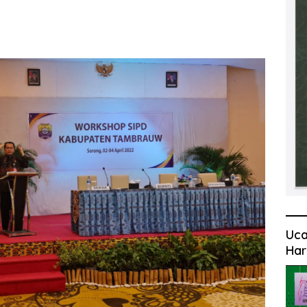
Uca
Har