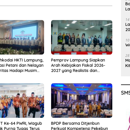
Ba
L
14
La
20
Gu
10
Wa
28
hkodai HKTI Lampung,
Pemprov Lampung Siapkan
M
asi Petani dan Nelayan
Arah Kebijakan Fiskal 2026-
Ki
oritas Hadapi Musim
2027 yang Realistis dan
u
Berkelanjutan
SMS
UT Ke-64 PWRI, Wagub
BPDP Bersama Ditjenbun
ak Purna Tugas Terus
Perkuat Kompetensi Pekebun