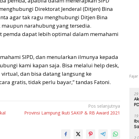
epada pemda, apabila dalam menerapkan SIPD
enghubungi Direktorat Jenderal (Ditjen) Bina
ta agar tak ragu menghubungi Ditjen Bina
k maupun narahubung yang tersedia.
but pemda dapat lebih optimal dalam memahami
memahami SIPD, dan menularkan ilmunya kepada
hubungi kami kapan saja. Bisa melalui help desk,
virtual, dan bisa datang langsung ke
Fajar
ra gratis, tidak perlu bayar,” tandas Fatoni.
29
Ak
PD
Pos selanjutnya
kal
Provinsi Lampung Ikuti SAKIP & RB Award 2021
19
Ib
Sa
2 