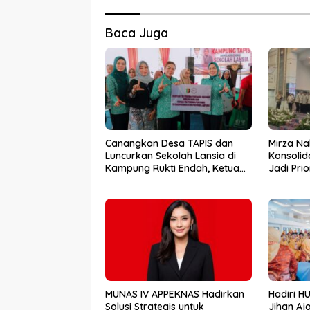
Baca Juga
Canangkan Desa TAPIS dan
Mirza Na
Luncurkan Sekolah Lansia di
Konsolid
Kampung Rukti Endah, Ketua
Jadi Pri
TP PKK Lampung Dorong
Kemara
Pembangunan SDM Dimulai
dari Desa
MUNAS IV APPEKNAS Hadirkan
Hadiri H
Solusi Strategis untuk
Jihan Aj