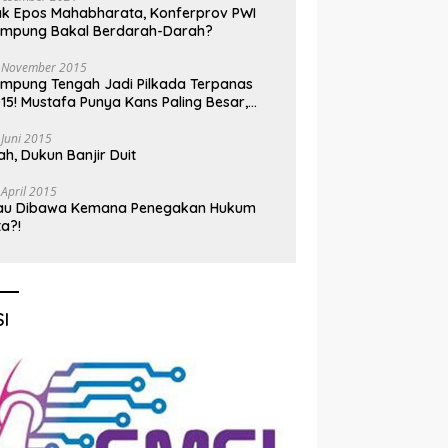
k Epos Mahabharata, Konferprov PWI
ampung Bakal Berdarah-Darah?
 November 2015
mpung Tengah Jadi Pilkada Terpanas
15! Mustafa Punya Kans Paling Besar,
nadi Jadi Kuda Hitam
 Juni 2015
h, Dukun Banjir Duit
 April 2015
au Dibawa Kemana Penegakan Hukum
ta?!
I