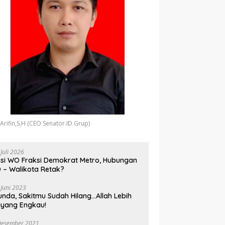
 Arifin,S.H (CEO Senator.ID Grup)
 Juli 2026
si WO Fraksi Demokrat Metro, Hubungan
 – Walikota Retak?
 Juni 2023
unda, Sakitmu Sudah Hilang…Allah Lebih
yang Engkau!
Desember 2021