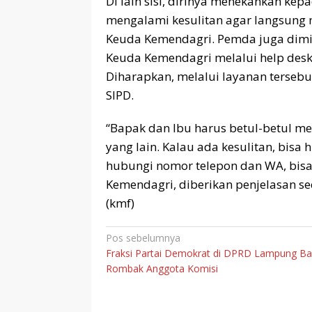
Di lain sisi, dirinya menekankan k
mengalami kesulitan agar langsung m
Keuda Kemendagri. Pemda juga dimin
Keuda Kemendagri melalui help des
Diharapkan, melalui layanan terse
SIPD.
“Bapak dan Ibu harus betul-betul 
yang lain. Kalau ada kesulitan, bisa 
hubungi nomor telepon dan WA, bisa 
Kemendagri, diberikan penjelasan seca
(kmf)
Navigasi
Pos sebelumnya
Fraksi Partai Demokrat di DPRD Lampung Ba
pos
Rombak Anggota Komisi