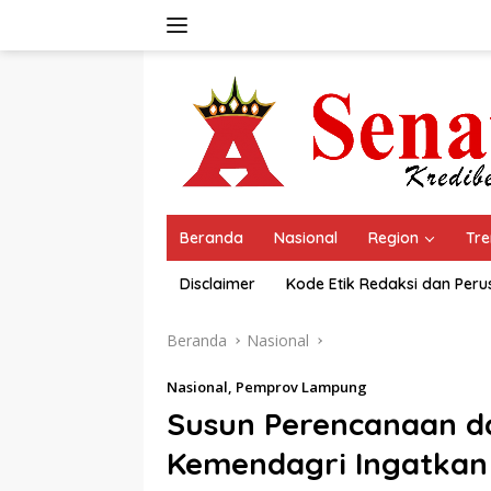
Langsung
ke
konten
Beranda
Nasional
Region
Tre
Disclaimer
Kode Etik Redaksi dan Per
Beranda
Nasional
Nasional
,
Pemprov Lampung
Susun Perencanaan d
Kemendagri Ingatkan