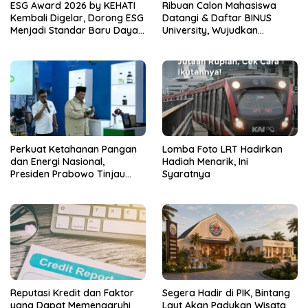
ESG Award 2026 by KEHATI
Ribuan Calon Mahasiswa
Kembali Digelar, Dorong ESG
Datangi & Daftar BINUS
Menjadi Standar Baru Daya
University, Wujudkan
Saing Bisnis Indonesia
Langkah Awal Menuju Karier
Global
Perkuat Ketahanan Pangan
Lomba Foto LRT Hadirkan
dan Energi Nasional,
Hadiah Menarik, Ini
Presiden Prabowo Tinjau
Syaratnya
Hilirisasi Bioetanol PTPN I
(Persero), Subholding
Perkebunan Nusantara
Reputasi Kredit dan Faktor
Segera Hadir di PIK, Bintang
yang Dapat Memengaruhi
Laut Akan Padukan Wisata