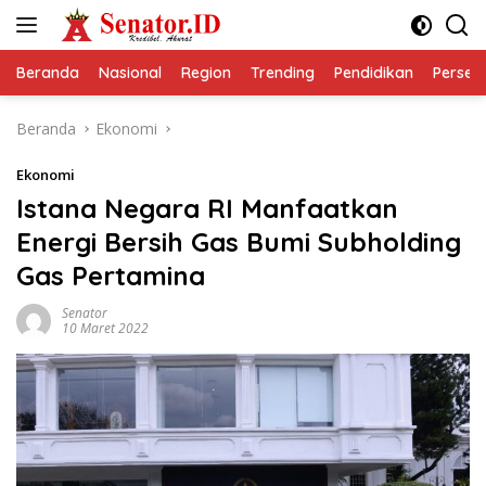
Langsung
ke
konten
Beranda
Nasional
Region
Trending
Pendidikan
Perseps
Beranda
Ekonomi
Ekonomi
Istana Negara RI Manfaatkan
Energi Bersih Gas Bumi Subholding
Gas Pertamina
Senator
10 Maret 2022