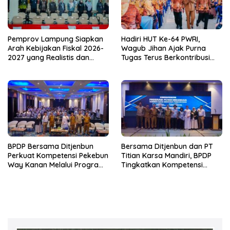
Pemprov Lampung Siapkan
Hadiri HUT Ke-64 PWRI,
Arah Kebijakan Fiskal 2026-
Wagub Jihan Ajak Purna
2027 yang Realistis dan
Tugas Terus Berkontribusi
Berkelanjutan
untuk Lampung
BPDP Bersama Ditjenbun
Bersama Ditjenbun dan PT
Perkuat Kompetensi Pekebun
Titian Karsa Mandiri, BPDP
Way Kanan Melalui Program
Tingkatkan Kompetensi
SDM Perkebunan 2026
Pekebun Way Kanan Lewat
Bersama PT Titian Karsa
Program SDM Perkebunan
Mandiri
2026