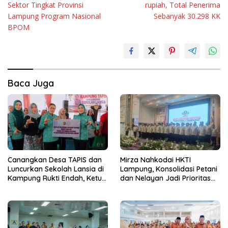
Sektor Tingkat Provinsi
rupiah, Total Penerima
Lampung Program Nasional
Sebanyak 30.298 KK
BPOM
Baca Juga
Canangkan Desa TAPIS dan
Mirza Nahkodai HKTI
Luncurkan Sekolah Lansia di
Lampung, Konsolidasi Petani
Kampung Rukti Endah, Ketua
dan Nelayan Jadi Prioritas
TP PKK Lampung Dorong
Hadapi Musim Kemarau
Pembangunan SDM Dimulai
dari Desa