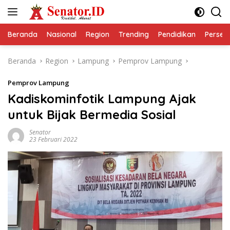
Langsung
ke
konten
Beranda
Nasional
Region
Trending
Pendidikan
Perseps
Beranda
Region
Lampung
Pemprov Lampung
Pemprov Lampung
Kadiskominfotik Lampung Ajak
untuk Bijak Bermedia Sosial
Senator
23 Februari 2022