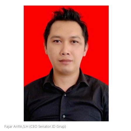
Fajar Arifin,S.H (CEO Senator.ID Grup)