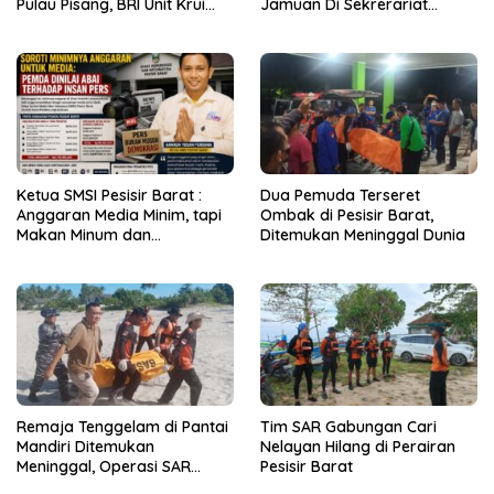
Pulau Pisang, BRI Unit Krui
Jamuan Di Sekrerariat
Kanca Liwa Hadir Layani
Daerah Pesisir Barat Capai
Masyaraka
Rp2 Miliar
Ketua SMSI Pesisir Barat :
Dua Pemuda Terseret
Anggaran Media Minim, tapi
Ombak di Pesisir Barat,
Makan Minum dan
Ditemukan Meninggal Dunia
Perjalanan Dinas Bengkak!
Remaja Tenggelam di Pantai
Tim SAR Gabungan Cari
Mandiri Ditemukan
Nelayan Hilang di Perairan
Meninggal, Operasi SAR
Pesisir Barat
Dihentikan dan dinyatakan