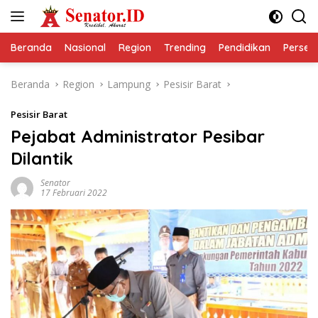
Langsung
ke
konten
Beranda
Nasional
Region
Trending
Pendidikan
Perseps
Beranda
Region
Lampung
Pesisir Barat
Pesisir Barat
Pejabat Administrator Pesibar
Dilantik
Senator
17 Februari 2022