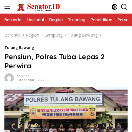
Langsung
ke
konten
Beranda
Nasional
Region
Trending
Pendidikan
Perseps
Beranda
Region
Lampung
Tulang Bawang
Tulang Bawang
Pensiun, Polres Tuba Lepas 2
Perwira
Senator
10 Februari 2022