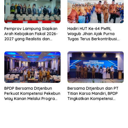
Pemprov Lampung Siapkan
Hadiri HUT Ke-64 PWRI,
Arah Kebijakan Fiskal 2026-
Wagub Jihan Ajak Purna
2027 yang Realistis dan
Tugas Terus Berkontribusi
Berkelanjutan
untuk Lampung
BPDP Bersama Ditjenbun
Bersama Ditjenbun dan PT
Perkuat Kompetensi Pekebun
Titian Karsa Mandiri, BPDP
Way Kanan Melalui Program
Tingkatkan Kompetensi
SDM Perkebunan 2026
Pekebun Way Kanan Lewat
Bersama PT Titian Karsa
Program SDM Perkebunan
Mandiri
2026