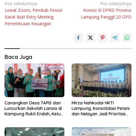
Navigasi
Pos sebelumnya
Pos selanjutnya
Lewat Zoom, Pemkab Pesisir
Komisi III DPRD Provinsi
pos
Barat Ikuti Entry Meeting
Lampung Panggil 23 OPD
Pemeriksaan Keuangan
Baca Juga
Canangkan Desa TAPIS dan
Mirza Nahkodai HKTI
Luncurkan Sekolah Lansia di
Lampung, Konsolidasi Petani
Kampung Rukti Endah, Ketua
dan Nelayan Jadi Prioritas
TP PKK Lampung Dorong
Hadapi Musim Kemarau
Pembangunan SDM Dimulai
dari Desa