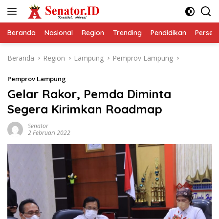
Langsung
ke
konten
Beranda
Nasional
Region
Trending
Pendidikan
Perseps
Beranda
Region
Lampung
Pemprov Lampung
Pemprov Lampung
Gelar Rakor, Pemda Diminta
Segera Kirimkan Roadmap
Senator
2 Februari 2022