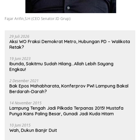
Fajar Arifin,S.H (CEO Senator.ID Grup)
29 Juli 2026
Aksi WO Fraksi Demokrat Metro, Hubungan PD – Walikota
Retak?
19 Juni 2023
Ibunda, Sakitmu Sudah Hilang…Allah Lebih Sayang
Engkau!
2 Desember 2021
Bak Epos Mahabharata, Konferprov PWI Lampung Bakal
Berdarah-Darah?
14 November 2015
Lampung Tengah Jadi Pilkada Terpanas 2015! Mustafa
Punya Kans Paling Besar, Gunadi Jadi Kuda Hitam
10 Juni 2015
Wah, Dukun Banjir Duit