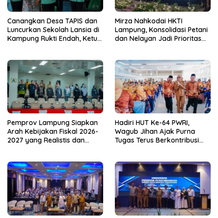
Canangkan Desa TAPIS dan
Mirza Nahkodai HKTI
Luncurkan Sekolah Lansia di
Lampung, Konsolidasi Petani
Kampung Rukti Endah, Ketua
dan Nelayan Jadi Prioritas
TP PKK Lampung Dorong
Hadapi Musim Kemarau
Pembangunan SDM Dimulai
dari Desa
Pemprov Lampung Siapkan
Hadiri HUT Ke-64 PWRI,
Arah Kebijakan Fiskal 2026-
Wagub Jihan Ajak Purna
2027 yang Realistis dan
Tugas Terus Berkontribusi
Berkelanjutan
untuk Lampung