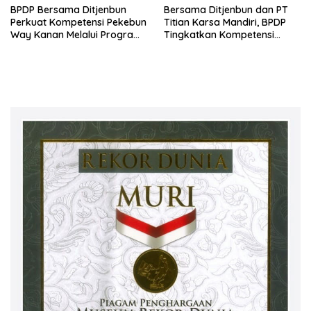
BPDP Bersama Ditjenbun
Bersama Ditjenbun dan PT
Perkuat Kompetensi Pekebun
Titian Karsa Mandiri, BPDP
Way Kanan Melalui Program
Tingkatkan Kompetensi
SDM Perkebunan 2026
Pekebun Way Kanan Lewat
Bersama PT Titian Karsa
Program SDM Perkebunan
Mandiri
2026