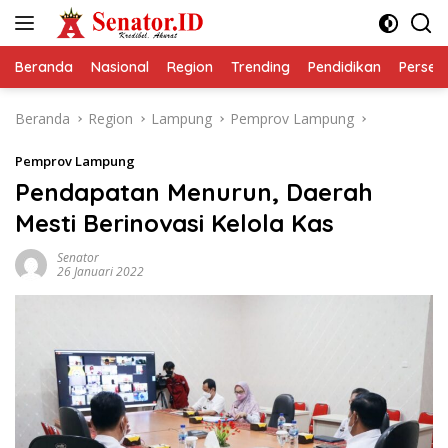
Langsung
ke
konten
Beranda
Nasional
Region
Trending
Pendidikan
Perseps
Beranda
Region
Lampung
Pemprov Lampung
Pemprov Lampung
Pendapatan Menurun, Daerah
Mesti Berinovasi Kelola Kas
Senator
26 Januari 2022