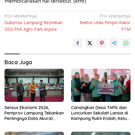
membicarakan hal tersebut. (kmf)
Navigasi
Pos sebelumnya
Pos selanjutnya
Gubernur Lampung Resmikan
Rektor Unila Pimpin Rakor
pos
GSG PKK Agro Park Arjuna
PTM
Baca Juga
Sensus Ekonomi 2026,
Canangkan Desa TAPIS dan
Pemprov Lampung Tekankan
Luncurkan Sekolah Lansia di
Pentingnya Data Akurat
Kampung Rukti Endah, Ketua
untuk Kebijakan Tepat
TP PKK Lampung Dorong
Sasaran
Pembangunan SDM Dimulai
dari Desa