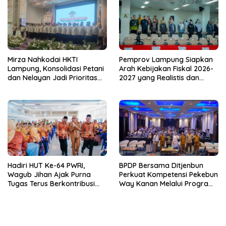
Mirza Nahkodai HKTI
Pemprov Lampung Siapkan
Lampung, Konsolidasi Petani
Arah Kebijakan Fiskal 2026-
dan Nelayan Jadi Prioritas
2027 yang Realistis dan
Hadapi Musim Kemarau
Berkelanjutan
Hadiri HUT Ke-64 PWRI,
BPDP Bersama Ditjenbun
Wagub Jihan Ajak Purna
Perkuat Kompetensi Pekebun
Tugas Terus Berkontribusi
Way Kanan Melalui Program
untuk Lampung
SDM Perkebunan 2026
Bersama PT Titian Karsa
Mandiri