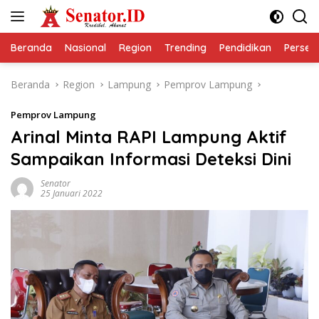
Langsung
ke
konten
Beranda
Nasional
Region
Trending
Pendidikan
Perseps
Beranda
Region
Lampung
Pemprov Lampung
Pemprov Lampung
Arinal Minta RAPI Lampung Aktif
Sampaikan Informasi Deteksi Dini
Senator
25 Januari 2022