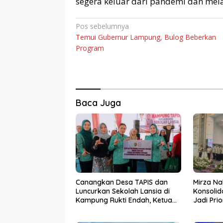
segera keluar dari pandemi dan me
Navigasi
Pos sebelumnya
Temui Gubernur Lampung, Bulog Beberkan
pos
Program
Baca Juga
Canangkan Desa TAPIS dan
Mirza Na
Luncurkan Sekolah Lansia di
Konsolid
Kampung Rukti Endah, Ketua
Jadi Pri
TP PKK Lampung Dorong
Kemara
Pembangunan SDM Dimulai