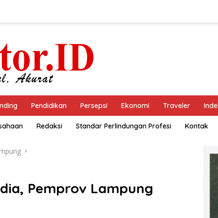
nding
Pendidikan
Persepsi
Ekonomi
Traveler
Inde
usahaan
Redaksi
Standar Perlindungan Profesi
Kontak
ampung
edia, Pemprov Lampung