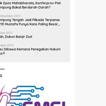
k Epos Mahabharata, Konferprov PWI
ampung Bakal Berdarah-Darah?
 November 2015
mpung Tengah Jadi Pilkada Terpanas
15! Mustafa Punya Kans Paling Besar,
nadi Jadi Kuda Hitam
 Juni 2015
h, Dukun Banjir Duit
 April 2015
au Dibawa Kemana Penegakan Hukum
ta?!
I