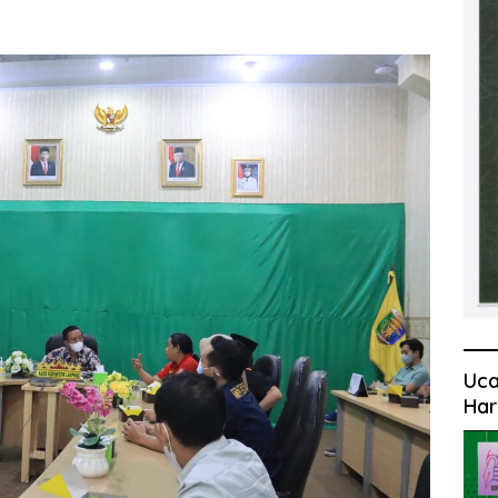
Uca
Har