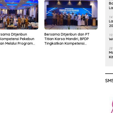
Ba
L
14
La
20
Gu
rsama Ditjenbun
Bersama Ditjenbun dan PT
10
 Kompetensi Pekebun
Titian Karsa Mandiri, BPDP
Wa
an Melalui Program
Tingkatkan Kompetensi
kebunan 2026
Pekebun Way Kanan Lewat
28
PT Titian Karsa
Program SDM Perkebunan
M
2026
Ki
SMS