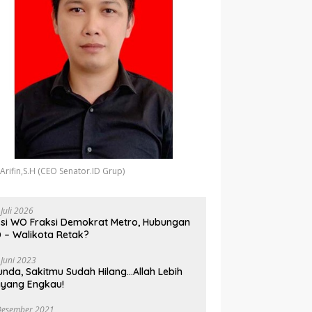
 Arifin,S.H (CEO Senator.ID Grup)
 Juli 2026
si WO Fraksi Demokrat Metro, Hubungan
 – Walikota Retak?
 Juni 2023
unda, Sakitmu Sudah Hilang…Allah Lebih
yang Engkau!
Desember 2021