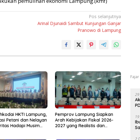
lakukan pemulihan ekonomi Lampung.(kmf)
Pos selanjutnya
Arinal Djunaidi Sambut Kunjungan Ganjar
Pranowo di Lampung
Fajar
29
Ak
PD
hkodai HKTI Lampung,
Pemprov Lampung Siapkan
19
asi Petani dan Nelayan
Arah Kebijakan Fiskal 2026-
Ib
oritas Hadapi Musim
2027 yang Realistis dan
Sa
u
Berkelanjutan
2 