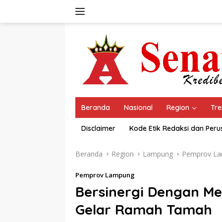
Langsung
ke
konten
Beranda
Nasional
Region
Tre
Disclaimer
Kode Etik Redaksi dan Per
Beranda
Region
Lampung
Pemprov L
Pemprov Lampung
Bersinergi Dengan M
Gelar Ramah Tamah