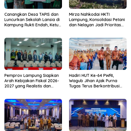
Canangkan Desa TAPIS dan
Mirza Nahkodai HKTI
Luncurkan Sekolah Lansia di
Lampung, Konsolidasi Petani
Kampung Rukti Endah, Ketua
dan Nelayan Jadi Prioritas
TP PKK Lampung Dorong
Hadapi Musim Kemarau
Pembangunan SDM Dimulai
dari Desa
Pemprov Lampung Siapkan
Hadiri HUT Ke-64 PWRI,
Arah Kebijakan Fiskal 2026-
Wagub Jihan Ajak Purna
2027 yang Realistis dan
Tugas Terus Berkontribusi
Berkelanjutan
untuk Lampung