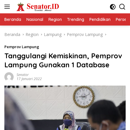
Langsung
ke
konten
Beranda
Nasional
Region
Trending
Pendidikan
Perseps
Beranda
Region
Lampung
Pemprov Lampung
Pemprov Lampung
Tanggulangi Kemiskinan, Pemprov
Lampung Gunakan 1 Database
Senator
17 Januari 2022