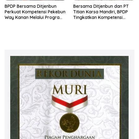
BPDP Bersama Ditjenbun
Bersama Ditjenbun dan PT
Perkuat Kompetensi Pekebun
Titian Karsa Mandiri, BPDP
Way Kanan Melalui Program
Tingkatkan Kompetensi
SDM Perkebunan 2026
Pekebun Way Kanan Lewat
Bersama PT Titian Karsa
Program SDM Perkebunan
Mandiri
2026