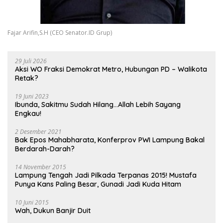
Fajar Arifin,S.H (CEO Senator.ID Grup)
29 Juli 2026
Aksi WO Fraksi Demokrat Metro, Hubungan PD – Walikota
Retak?
19 Juni 2023
Ibunda, Sakitmu Sudah Hilang…Allah Lebih Sayang
Engkau!
2 Desember 2021
Bak Epos Mahabharata, Konferprov PWI Lampung Bakal
Berdarah-Darah?
14 November 2015
Lampung Tengah Jadi Pilkada Terpanas 2015! Mustafa
Punya Kans Paling Besar, Gunadi Jadi Kuda Hitam
10 Juni 2015
Wah, Dukun Banjir Duit