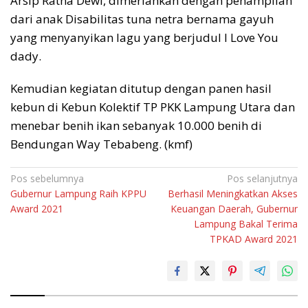
Arsip Ratna Dewi, dimeriahkan dengan penampilan
dari anak Disabilitas tuna netra bernama gayuh
yang menyanyikan lagu yang berjudul I Love You
dady.
Kemudian kegiatan ditutup dengan panen hasil
kebun di Kebun Kolektif TP PKK Lampung Utara dan
menebar benih ikan sebanyak 10.000 benih di
Bendungan Way Tebabeng. (kmf)
Navigasi
Pos sebelumnya
Pos selanjutnya
Gubernur Lampung Raih KPPU
Berhasil Meningkatkan Akses
pos
Award 2021
Keuangan Daerah, Gubernur
Lampung Bakal Terima
TPKAD Award 2021