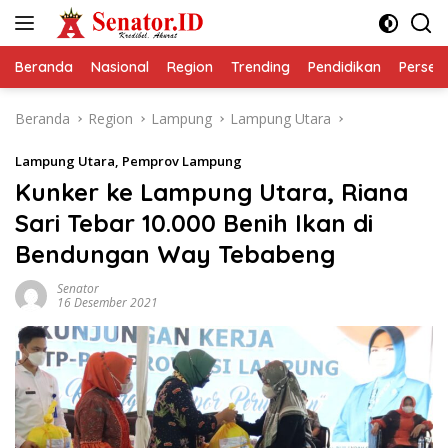
Langsung
ke
konten
Beranda
Nasional
Region
Trending
Pendidikan
Perseps
Beranda
Region
Lampung
Lampung Utara
Lampung Utara
,
Pemprov Lampung
Kunker ke Lampung Utara, Riana
Sari Tebar 10.000 Benih Ikan di
Bendungan Way Tebabeng
Senator
16 Desember 2021