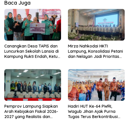
Baca Juga
Canangkan Desa TAPIS dan
Mirza Nahkodai HKTI
Luncurkan Sekolah Lansia di
Lampung, Konsolidasi Petani
Kampung Rukti Endah, Ketua
dan Nelayan Jadi Prioritas
TP PKK Lampung Dorong
Hadapi Musim Kemarau
Pembangunan SDM Dimulai
dari Desa
Pemprov Lampung Siapkan
Hadiri HUT Ke-64 PWRI,
Arah Kebijakan Fiskal 2026-
Wagub Jihan Ajak Purna
2027 yang Realistis dan
Tugas Terus Berkontribusi
Berkelanjutan
untuk Lampung