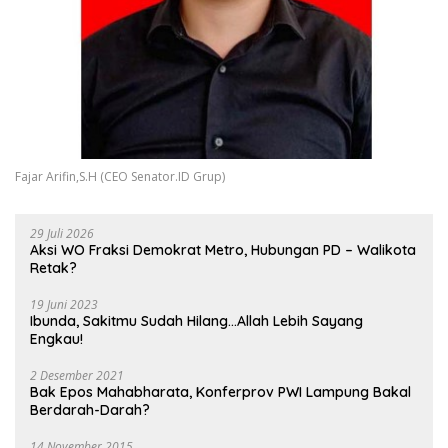
Fajar Arifin,S.H (CEO Senator.ID Grup)
29 Juli 2026
Aksi WO Fraksi Demokrat Metro, Hubungan PD – Walikota
Retak?
19 Juni 2023
Ibunda, Sakitmu Sudah Hilang…Allah Lebih Sayang
Engkau!
2 Desember 2021
Bak Epos Mahabharata, Konferprov PWI Lampung Bakal
Berdarah-Darah?
14 November 2015