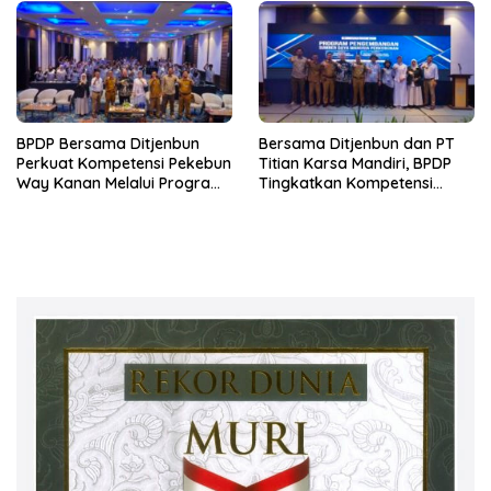
BPDP Bersama Ditjenbun
Bersama Ditjenbun dan PT
Perkuat Kompetensi Pekebun
Titian Karsa Mandiri, BPDP
Way Kanan Melalui Program
Tingkatkan Kompetensi
SDM Perkebunan 2026
Pekebun Way Kanan Lewat
Bersama PT Titian Karsa
Program SDM Perkebunan
Mandiri
2026