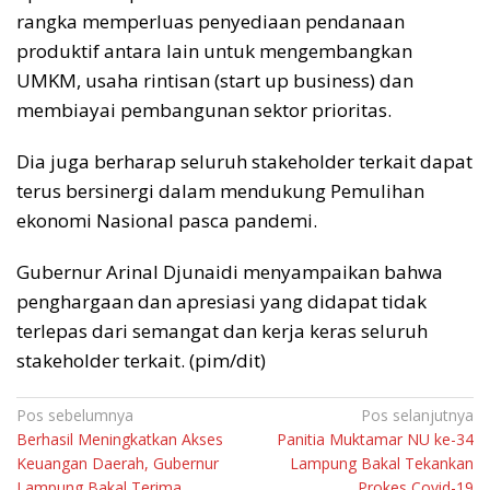
rangka memperluas penyediaan pendanaan
produktif antara lain untuk mengembangkan
UMKM, usaha rintisan (start up business) dan
membiayai pembangunan sektor prioritas.
Dia juga berharap seluruh stakeholder terkait dapat
terus bersinergi dalam mendukung Pemulihan
ekonomi Nasional pasca pandemi.
Gubernur Arinal Djunaidi menyampaikan bahwa
penghargaan dan apresiasi yang didapat tidak
terlepas dari semangat dan kerja keras seluruh
stakeholder terkait. (pim/dit)
Navigasi
Pos sebelumnya
Pos selanjutnya
Berhasil Meningkatkan Akses
Panitia Muktamar NU ke-34
pos
Keuangan Daerah, Gubernur
Lampung Bakal Tekankan
Lampung Bakal Terima
Prokes Covid-19