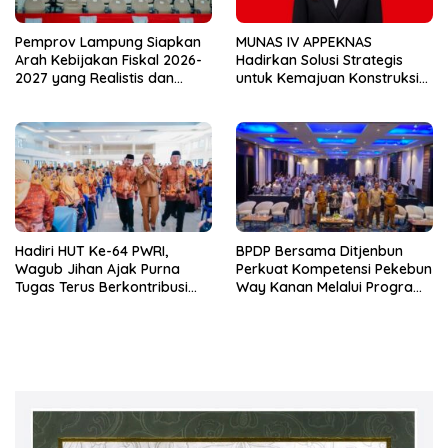
Pemprov Lampung Siapkan
MUNAS IV APPEKNAS
Arah Kebijakan Fiskal 2026-
Hadirkan Solusi Strategis
2027 yang Realistis dan
untuk Kemajuan Konstruksi
Berkelanjutan
Nasional
Hadiri HUT Ke-64 PWRI,
BPDP Bersama Ditjenbun
Wagub Jihan Ajak Purna
Perkuat Kompetensi Pekebun
Tugas Terus Berkontribusi
Way Kanan Melalui Program
untuk Lampung
SDM Perkebunan 2026
Bersama PT Titian Karsa
Mandiri