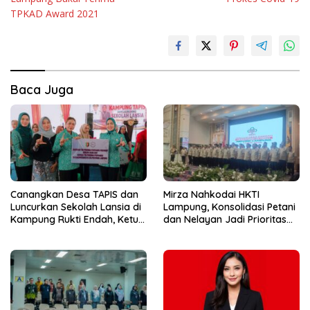
TPKAD Award 2021
Baca Juga
Canangkan Desa TAPIS dan
Mirza Nahkodai HKTI
Luncurkan Sekolah Lansia di
Lampung, Konsolidasi Petani
Kampung Rukti Endah, Ketua
dan Nelayan Jadi Prioritas
TP PKK Lampung Dorong
Hadapi Musim Kemarau
Pembangunan SDM Dimulai
dari Desa