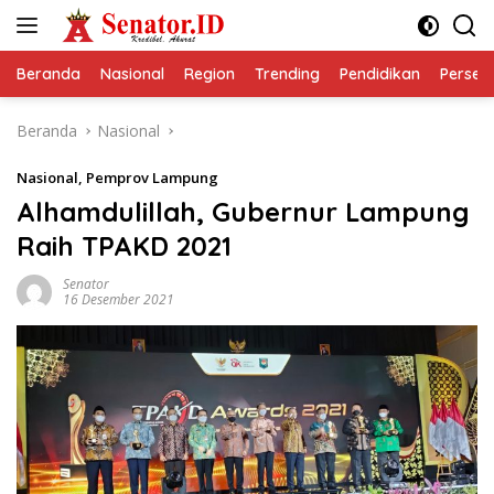
Langsung
ke
konten
Beranda
Nasional
Region
Trending
Pendidikan
Perseps
Beranda
Nasional
Nasional
,
Pemprov Lampung
Alhamdulillah, Gubernur Lampung
Raih TPAKD 2021
Senator
16 Desember 2021