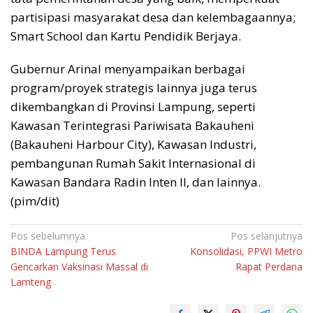
partisipasi masyarakat desa dan kelembagaannya;
Smart School dan Kartu Pendidik Berjaya.
Gubernur Arinal menyampaikan berbagai
program/proyek strategis lainnya juga terus
dikembangkan di Provinsi Lampung, seperti
Kawasan Terintegrasi Pariwisata Bakauheni
(Bakauheni Harbour City), Kawasan Industri,
pembangunan Rumah Sakit Internasional di
Kawasan Bandara Radin Inten II, dan lainnya.
(pim/dit)
Navigasi
Pos sebelumnya
Pos selanjutnya
BINDA Lampung Terus
Konsolidasi, PPWI Metro
pos
Gencarkan Vaksinasi Massal di
Rapat Perdana
Lamteng