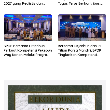
2027 yang Realistis dan
Tugas Terus Berkontribusi
Berkelanjutan
untuk Lampung
BPDP Bersama Ditjenbun
Bersama Ditjenbun dan PT
Perkuat Kompetensi Pekebun
Titian Karsa Mandiri, BPDP
Way Kanan Melalui Program
Tingkatkan Kompetensi
SDM Perkebunan 2026
Pekebun Way Kanan Lewat
Bersama PT Titian Karsa
Program SDM Perkebunan
Mandiri
2026