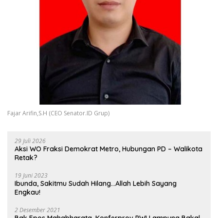
Fajar Arifin,S.H (CEO Senator.ID Grup)
29 Juli 2026
Aksi WO Fraksi Demokrat Metro, Hubungan PD – Walikota
Retak?
19 Juni 2023
Ibunda, Sakitmu Sudah Hilang…Allah Lebih Sayang
Engkau!
2 Desember 2021
Bak Epos Mahabharata, Konferprov PWI Lampung Bakal