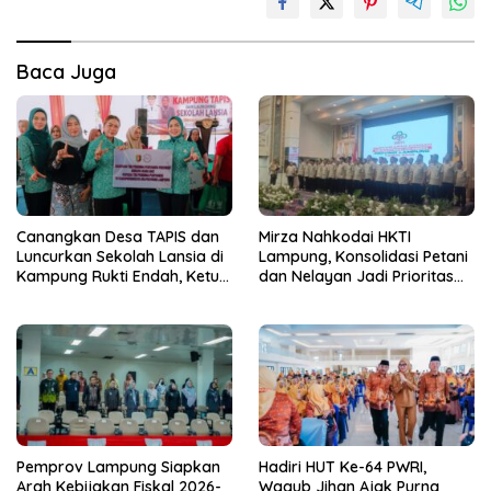
Baca Juga
Canangkan Desa TAPIS dan
Mirza Nahkodai HKTI
Luncurkan Sekolah Lansia di
Lampung, Konsolidasi Petani
Kampung Rukti Endah, Ketua
dan Nelayan Jadi Prioritas
TP PKK Lampung Dorong
Hadapi Musim Kemarau
Pembangunan SDM Dimulai
dari Desa
Pemprov Lampung Siapkan
Hadiri HUT Ke-64 PWRI,
Arah Kebijakan Fiskal 2026-
Wagub Jihan Ajak Purna