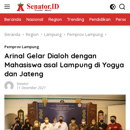
Langsung
ke
konten
Beranda
Nasional
Region
Trending
Pendidikan
Perseps
Beranda
Region
Lampung
Pemprov Lampung
Pemprov Lampung
Arinal Gelar Dialoh dengan
Mahasiswa asal Lampung di Yogya
dan Jateng
Senator
11 Desember 2021