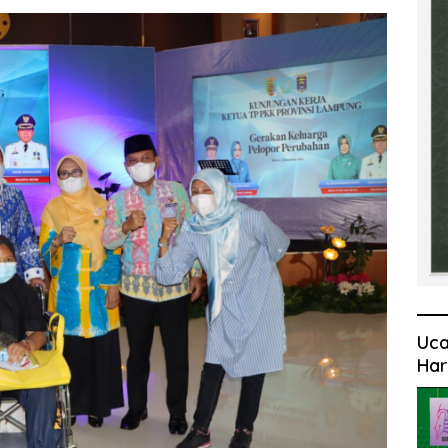
Uca
Har