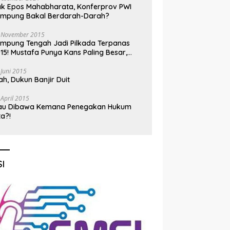
k Epos Mahabharata, Konferprov PWI
ampung Bakal Berdarah-Darah?
 November 2015
mpung Tengah Jadi Pilkada Terpanas
15! Mustafa Punya Kans Paling Besar,
nadi Jadi Kuda Hitam
 Juni 2015
h, Dukun Banjir Duit
 April 2015
au Dibawa Kemana Penegakan Hukum
ta?!
I