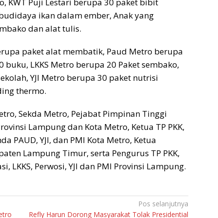
, KWT Puji Lestari berupa 30 paket bibit
 budidaya ikan dalam ember, Anak yang
bako dan alat tulis.
rupa paket alat membatik, Paud Metro berupa
150 buku, LKKS Metro berupa 20 Paket sembako,
ekolah, YJI Metro berupa 30 paket nutrisi
ing thermo.
etro, Sekda Metro, Pejabat Pimpinan Tinggi
rovinsi Lampung dan Kota Metro, Ketua TP PKK,
nda PAUD, YJI, dan PMI Kota Metro, Ketua
upaten Lampung Timur, serta Pengurus TP PKK,
si, LKKS, Perwosi, YJI dan PMI Provinsi Lampung.
Pos selanjutnya
etro
Refly Harun Dorong Masyarakat Tolak Presidential