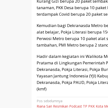
Kurang Gizi berupa 20 paket sembako
tanaman, PKK Desa berupa 10 paket
terdampak Covid berupa 20 paket sem
Kemudian bagi Dekranasda Metro be
alat belajar, Pokja Literasi berupa 
Perwosi Metro berupa 10 paket alat s
tambahan, PMI Metro berupa 2 stand
Hadir dalam kegiatan ini Walikota M
Pratama di Lingkungan Pemerintah P
Dekranasda, Pokja Literasi, Pokja Bu
Yayasan Jantung Indonesia (YJI) Kab
Dekranasda, Pokja PAUD, Pokja Litera
(kmf)
Navigasi
Pos sebelumnya
Riana Sari Resmikan Podcast TP PKK Kota M