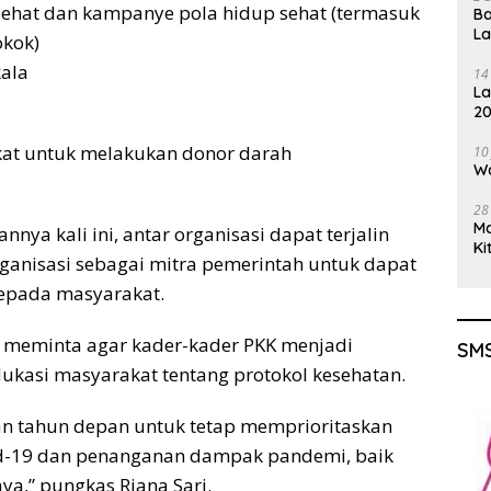
ehat dan kampanye pola hidup sehat (termasuk
Ba
L
okok)
kala
14
La
20
Gu
at untuk melakukan donor darah
10
Wa
28
M
nya kali ini, antar organisasi dapat terjalin
Ki
anisasi sebagai mitra pemerintah untuk dapat
epada masyarakat.
ri meminta agar kader-kader PKK menjadi
SMS
kasi masyarakat tentang protokol kesehatan.
dan tahun depan untuk tetap memprioritaskan
d-19 dan penanganan dampak pandemi, baik
a,” pungkas Riana Sari.