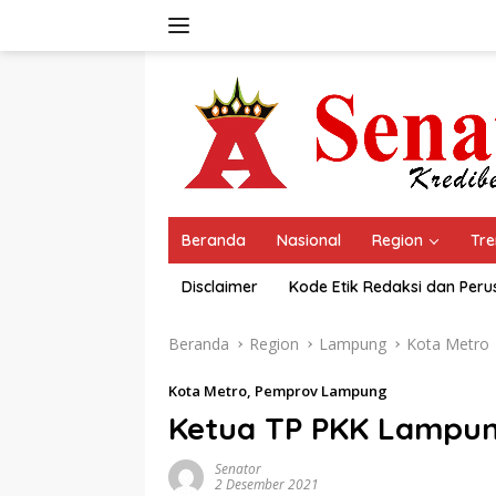
Langsung
ke
konten
Beranda
Nasional
Region
Tre
Disclaimer
Kode Etik Redaksi dan Per
Beranda
Region
Lampung
Kota Metro
Kota Metro
,
Pemprov Lampung
Ketua TP PKK Lampun
Senator
2 Desember 2021