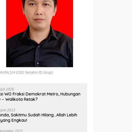
 Arifin,S.H (CEO Senator.ID Grup)
 Juli 2026
si WO Fraksi Demokrat Metro, Hubungan
 – Walikota Retak?
 Juni 2023
unda, Sakitmu Sudah Hilang…Allah Lebih
yang Engkau!
Desember 2021