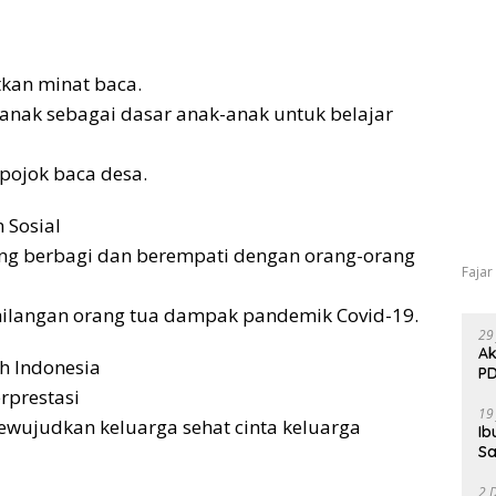
tkan minat baca.
nak sebagai dasar anak-anak untuk belajar
pojok baca desa.
 Sosial
ing berbagi dan berempati dengan orang-orang
Fajar
ilangan orang tua dampak pandemik Covid-19.
29
Ak
h Indonesia
PD
rprestasi
19
wujudkan keluarga sehat cinta keluarga
Ib
Sa
2 