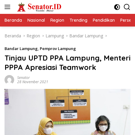
Langsung
ke
konten
Beranda
Nasional
Region
Trending
Pendidikan
Perseps
Beranda
Region
Lampung
Bandar Lampung
Bandar Lampung
,
Pemprov Lampung
Tinjau UPTD PPA Lampung, Menteri
PPPA Apresiasi Teamwork
Senator
28 November 2021