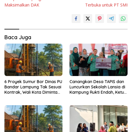
Maksimalkan DAK
Terbuka untuk PT SMI
Baca Juga
6 Proyek Sumur Bor Dinas PU
Canangkan Desa TAPIS dan
Bandar Lampung Tak Sesuai
Luncurkan Sekolah Lansia di
Kontrak, Wali Kota Diminta
Kampung Rukti Endah, Ketua
Bertindak!
TP PKK Lampung Dorong
Pembangunan SDM Dimulai
dari Desa