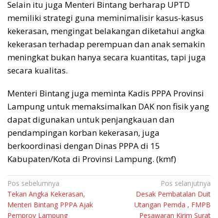
Selain itu juga Menteri Bintang berharap UPTD
memiliki strategi guna meminimalisir kasus-kasus
kekerasan, mengingat belakangan diketahui angka
kekerasan terhadap perempuan dan anak semakin
meningkat bukan hanya secara kuantitas, tapi juga
secara kualitas.
Menteri Bintang juga meminta Kadis PPPA Provinsi
Lampung untuk memaksimalkan DAK non fisik yang
dapat digunakan untuk penjangkauan dan
pendampingan korban kekerasan, juga
berkoordinasi dengan Dinas PPPA di 15
Kabupaten/Kota di Provinsi Lampung. (kmf)
Navigasi
Pos sebelumnya
Pos selanjutnya
Tekan Angka Kekerasan,
Desak Pembatalan Duit
pos
Menteri Bintang PPPA Ajak
Utangan Pemda , FMPB
Pemprov Lampung
Pesawaran Kirim Surat