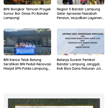
BPK Bongkar Temuan Proyek
Region 5 Bandar Lampung
Sumur Bor Dinas PU Bandar
Gelar Apresiasi Nasabah
Lampung!
Pensiun, Wujudkan Layanan
Prima bagi Purnabakti
BRI Kanca Teluk Betung
Belanja Suvenir Pemkot
Serahkan BRI Peduli Renovasi
Bandar Lampung Janggal,
Masjid SPN Polda Lampung,
Kok Bisa Dana Ratusan Juta
Wujud Nyata Dukungan
Dikembalikan ke PPTK!
terhadap Sarana Ibadah