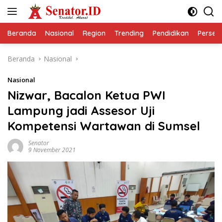
Langsung
ke
konten
Beranda
Nasional
Region
Trending
Pendidikan
Perseps
Beranda
Nasional
Nasional
Nizwar, Bacalon Ketua PWI
Lampung jadi Assesor Uji
Kompetensi Wartawan di Sumsel
Senator
9 November 2021