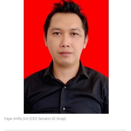
Fajar Arifin,S.H (CEO Senator.ID Grup)