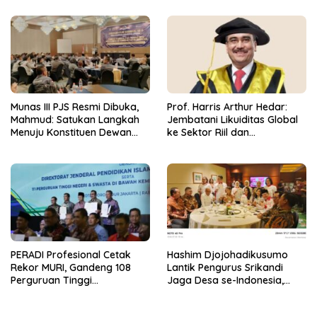
Munas III PJS Resmi Dibuka,
Prof. Harris Arthur Hedar:
Mahmud: Satukan Langkah
Jembatani Likuiditas Global
Menuju Konstituen Dewan
ke Sektor Riil dan
Pers
Keberlanjutan, SMSI
Komitmen Kawal Ekosistem
PFII
PERADI Profesional Cetak
Hashim Djojohadikusumo
Rekor MURI, Gandeng 108
Lantik Pengurus Srikandi
Perguruan Tinggi
Jaga Desa se-Indonesia,
Keagamaan Bangun
ABPEDNAS dan SMSI Kerja
Ekosistem Pendidikan Hukum
Sama Dukung Program Jaga