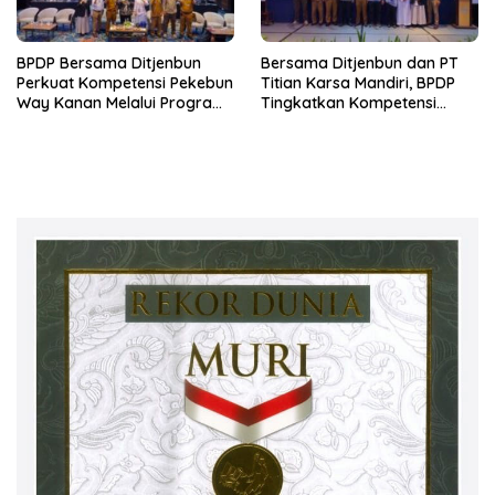
BPDP Bersama Ditjenbun
Bersama Ditjenbun dan PT
Perkuat Kompetensi Pekebun
Titian Karsa Mandiri, BPDP
Way Kanan Melalui Program
Tingkatkan Kompetensi
SDM Perkebunan 2026
Pekebun Way Kanan Lewat
Bersama PT Titian Karsa
Program SDM Perkebunan
Mandiri
2026