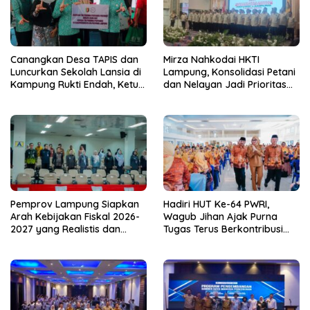
Canangkan Desa TAPIS dan
Mirza Nahkodai HKTI
Luncurkan Sekolah Lansia di
Lampung, Konsolidasi Petani
Kampung Rukti Endah, Ketua
dan Nelayan Jadi Prioritas
TP PKK Lampung Dorong
Hadapi Musim Kemarau
Pembangunan SDM Dimulai
dari Desa
Pemprov Lampung Siapkan
Hadiri HUT Ke-64 PWRI,
Arah Kebijakan Fiskal 2026-
Wagub Jihan Ajak Purna
2027 yang Realistis dan
Tugas Terus Berkontribusi
Berkelanjutan
untuk Lampung