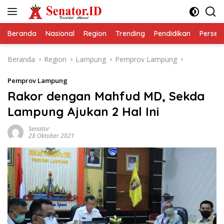
Langsung
ke
konten
Beranda
Nasional
Region
Trending
Pendidikan
Perseps
Beranda
Region
Lampung
Pemprov Lampung
Pemprov Lampung
Rakor dengan Mahfud MD, Sekda
Lampung Ajukan 2 Hal Ini
Senator
28 Oktober 2021