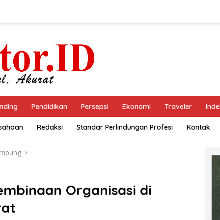
nding
Pendidikan
Persepsi
Ekonomi
Traveler
Inde
usahaan
Redaksi
Standar Perlindungan Profesi
Kontak
ampung
embinaan Organisasi di
rat