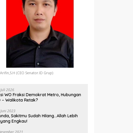
 Arifin,S.H (CEO Senator.ID Grup)
 Juli 2026
si WO Fraksi Demokrat Metro, Hubungan
 – Walikota Retak?
 Juni 2023
unda, Sakitmu Sudah Hilang…Allah Lebih
yang Engkau!
Desember 2021