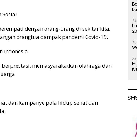
Ba
L
 Sosial
14
La
erempati dengan orang-orang di sekitar kita,
20
langan orangtua dampak pandemi Covid-19.
Gu
10
Wa
h Indonesia
28
M
 berprestasi, memasyarakatkan olahraga dan
Ki
luarga
SMS
at dan kampanye pola hidup sehat dan
la.