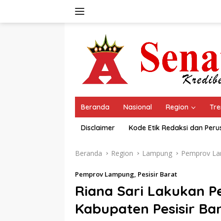
Langsung
ke
konten
Beranda
Nasional
Region
Tre
Disclaimer
Kode Etik Redaksi dan Per
Beranda
Region
Lampung
Pemprov L
Pemprov Lampung
,
Pesisir Barat
Riana Sari Lakukan P
Kabupaten Pesisir Ba