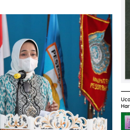
Uca
Har