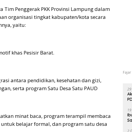
a Tim Penggerak PKK Provinsi Lampung dalam
n organisasi tingkat kabupaten/kota secara
nnya, yaitu:
tif khas Pesisir Barat.
Fajar
grasi antara pendidikan, kesehatan dan gizi,
ngan, serta program Satu Desa Satu PAUD
29
Ak
PD
19
Ib
katkan minat baca, program terampil membaca
Sa
 untuk belajar formal, dan program satu desa
2 