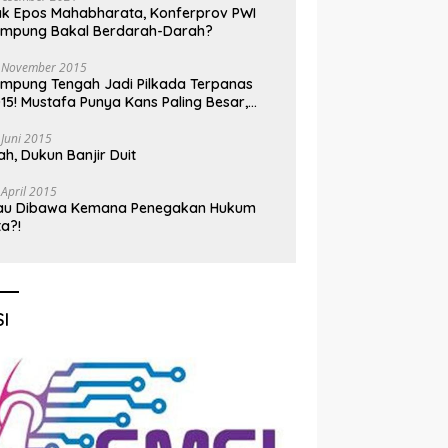
k Epos Mahabharata, Konferprov PWI
ampung Bakal Berdarah-Darah?
 November 2015
mpung Tengah Jadi Pilkada Terpanas
15! Mustafa Punya Kans Paling Besar,
nadi Jadi Kuda Hitam
 Juni 2015
h, Dukun Banjir Duit
 April 2015
au Dibawa Kemana Penegakan Hukum
ta?!
I