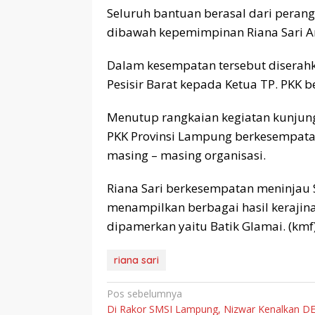
Seluruh bantuan berasal dari perangk
dibawah kepemimpinan Riana Sari Ar
Dalam kesempatan tersebut diserahk
Pesisir Barat kepada Ketua TP. PKK b
Menutup rangkaian kegiatan kunjunga
PKK Provinsi Lampung berkesempatan
masing – masing organisasi.
Riana Sari berkesempatan meninjau 
menampilkan berbagai hasil kerajinan
dipamerkan yaitu Batik Glamai. (kmf
riana sari
Navigasi
Pos sebelumnya
Di Rakor SMSI Lampung, Nizwar Kenalkan D
pos