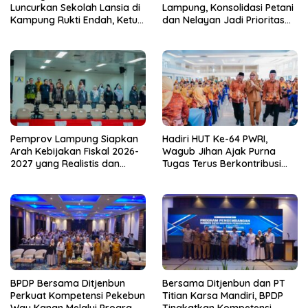
Luncurkan Sekolah Lansia di
Lampung, Konsolidasi Petani
Kampung Rukti Endah, Ketua
dan Nelayan Jadi Prioritas
TP PKK Lampung Dorong
Hadapi Musim Kemarau
Pembangunan SDM Dimulai
dari Desa
Pemprov Lampung Siapkan
Hadiri HUT Ke-64 PWRI,
Arah Kebijakan Fiskal 2026-
Wagub Jihan Ajak Purna
2027 yang Realistis dan
Tugas Terus Berkontribusi
Berkelanjutan
untuk Lampung
BPDP Bersama Ditjenbun
Bersama Ditjenbun dan PT
Perkuat Kompetensi Pekebun
Titian Karsa Mandiri, BPDP
Way Kanan Melalui Program
Tingkatkan Kompetensi