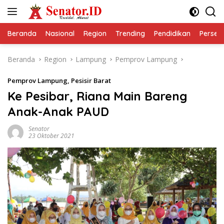
Langsung
ke
konten
Beranda
Nasional
Region
Trending
Pendidikan
Perseps
Beranda
Region
Lampung
Pemprov Lampung
Pemprov Lampung
,
Pesisir Barat
Ke Pesibar, Riana Main Bareng
Anak-Anak PAUD
Senator
23 Oktober 2021