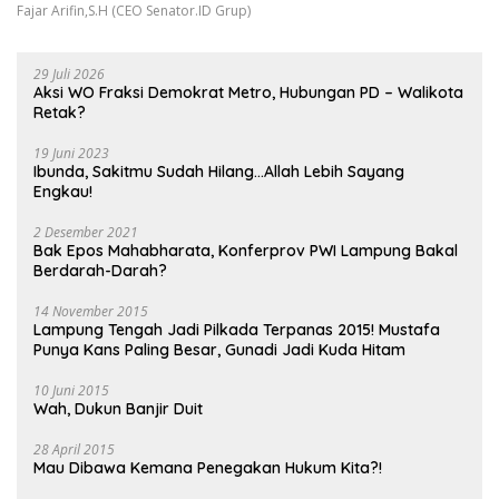
Fajar Arifin,S.H (CEO Senator.ID Grup)
29 Juli 2026
Aksi WO Fraksi Demokrat Metro, Hubungan PD – Walikota
Retak?
19 Juni 2023
Ibunda, Sakitmu Sudah Hilang…Allah Lebih Sayang
Engkau!
2 Desember 2021
Bak Epos Mahabharata, Konferprov PWI Lampung Bakal
Berdarah-Darah?
14 November 2015
Lampung Tengah Jadi Pilkada Terpanas 2015! Mustafa
Punya Kans Paling Besar, Gunadi Jadi Kuda Hitam
10 Juni 2015
Wah, Dukun Banjir Duit
28 April 2015
Mau Dibawa Kemana Penegakan Hukum Kita?!