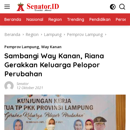
Langsung
ke
konten
Beranda
Nasional
Region
Trending
Pendidikan
Perseps
Beranda
Region
Lampung
Pemprov Lampung
Pemprov Lampung
,
Way Kanan
Sambangi Way Kanan, Riana
Gerakkan Keluarga Pelopor
Perubahan
Senator
12 Oktober 2021