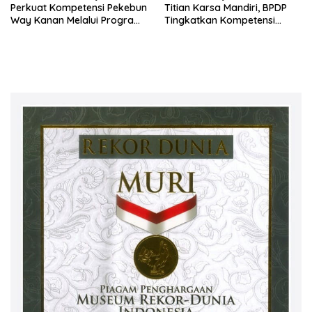
Perkuat Kompetensi Pekebun
Titian Karsa Mandiri, BPDP
Way Kanan Melalui Program
Tingkatkan Kompetensi
SDM Perkebunan 2026
Pekebun Way Kanan Lewat
Bersama PT Titian Karsa
Program SDM Perkebunan
Mandiri
2026