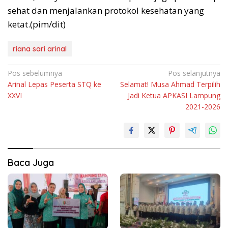
sehat dan menjalankan protokol kesehatan yang
ketat.(pim/dit)
riana sari arinal
Navigasi
Pos sebelumnya
Pos selanjutnya
Arinal Lepas Peserta STQ ke
Selamat! Musa Ahmad Terpilih
pos
XXVI
Jadi Ketua APKASI Lampung
2021-2026
Baca Juga