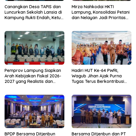
Canangkan Desa TAPIS dan
Mirza Nahkodai HKTI
Luncurkan Sekolah Lansia di
Lampung, Konsolidasi Petani
Kampung Rukti Endah, Ketua
dan Nelayan Jadi Prioritas
TP PKK Lampung Dorong
Hadapi Musim Kemarau
Pembangunan SDM Dimulai
dari Desa
Pemprov Lampung Siapkan
Hadiri HUT Ke-64 PWRI,
Arah Kebijakan Fiskal 2026-
Wagub Jihan Ajak Purna
2027 yang Realistis dan
Tugas Terus Berkontribusi
Berkelanjutan
untuk Lampung
BPDP Bersama Ditjenbun
Bersama Ditjenbun dan PT