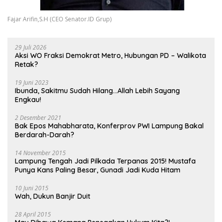
Fajar Arifin,S.H (CEO Senator.ID Grup)
29 Juli 2026
Aksi WO Fraksi Demokrat Metro, Hubungan PD – Walikota
Retak?
19 Juni 2023
Ibunda, Sakitmu Sudah Hilang…Allah Lebih Sayang
Engkau!
2 Desember 2021
Bak Epos Mahabharata, Konferprov PWI Lampung Bakal
Berdarah-Darah?
14 November 2015
Lampung Tengah Jadi Pilkada Terpanas 2015! Mustafa
Punya Kans Paling Besar, Gunadi Jadi Kuda Hitam
10 Juni 2015
Wah, Dukun Banjir Duit
28 April 2015