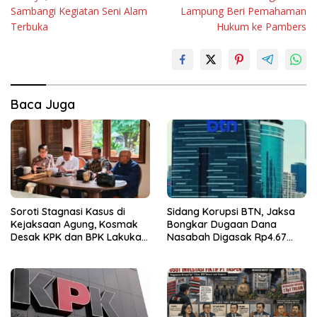
Sambangi Kegiatan Seni Alam
Lampung Beri Pemahaman
Terbuka
Hukum ke Pambers
Baca Juga
Soroti Stagnasi Kasus di
Sidang Korupsi BTN, Jaksa
Kejaksaan Agung, Kosmak
Bongkar Dugaan Dana
Desak KPK dan BPK Lakukan
Nasabah Digasak Rp4.67
Audit
Miliar