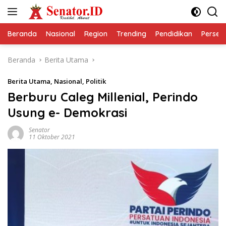
Langsung
ke
konten
Beranda
Nasional
Region
Trending
Pendidikan
Perseps
Beranda
Berita Utama
Berita Utama
,
Nasional
,
Politik
Berburu Caleg Millenial, Perindo
Usung e- Demokrasi
Senator
11 Oktober 2021