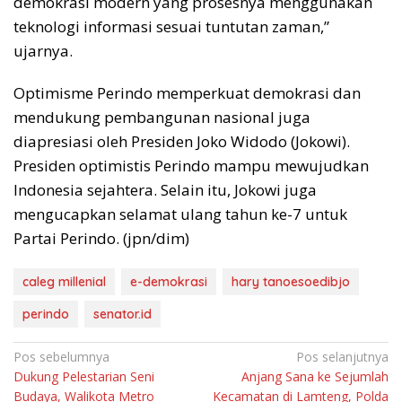
demokrasi modern yang prosesnya menggunakan
teknologi informasi sesuai tuntutan zaman,”
ujarnya.
Optimisme Perindo memperkuat demokrasi dan
mendukung pembangunan nasional juga
diapresiasi oleh Presiden Joko Widodo (Jokowi).
Presiden optimistis Perindo mampu mewujudkan
Indonesia sejahtera. Selain itu, Jokowi juga
mengucapkan selamat ulang tahun ke-7 untuk
Partai Perindo. (jpn/dim)
caleg millenial
e-demokrasi
hary tanoesoedibjo
perindo
senator.id
Navigasi
Pos sebelumnya
Pos selanjutnya
Dukung Pelestarian Seni
Anjang Sana ke Sejumlah
pos
Budaya, Walikota Metro
Kecamatan di Lamteng, Polda