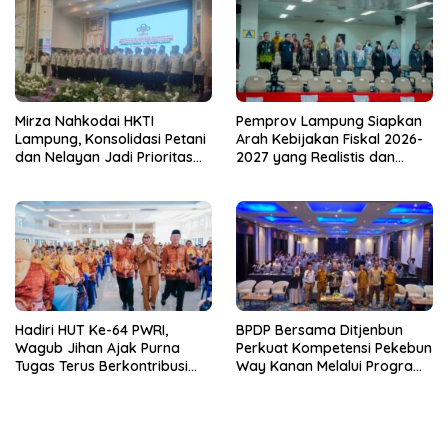
dari Desa
Mirza Nahkodai HKTI
Pemprov Lampung Siapkan
Lampung, Konsolidasi Petani
Arah Kebijakan Fiskal 2026-
dan Nelayan Jadi Prioritas
2027 yang Realistis dan
Hadapi Musim Kemarau
Berkelanjutan
Hadiri HUT Ke-64 PWRI,
BPDP Bersama Ditjenbun
Wagub Jihan Ajak Purna
Perkuat Kompetensi Pekebun
Tugas Terus Berkontribusi
Way Kanan Melalui Program
untuk Lampung
SDM Perkebunan 2026
Bersama PT Titian Karsa
Mandiri