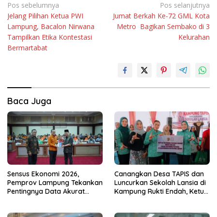
Navigasi
Pos sebelumnya
Pos selanjutnya
Jelang Pilihan Ketua PWI
Jumat Berkah Ke-72 GML Kota
pos
Lampung, Bacalon Nirwana
Metro Bagikan Sembako di 3
Tampilkan Etika Kontestasi
Kelurahan
Bermartabat
Baca Juga
Sensus Ekonomi 2026,
Canangkan Desa TAPIS dan
Pemprov Lampung Tekankan
Luncurkan Sekolah Lansia di
Pentingnya Data Akurat
Kampung Rukti Endah, Ketua
untuk Kebijakan Tepat
TP PKK Lampung Dorong
Sasaran
Pembangunan SDM Dimulai