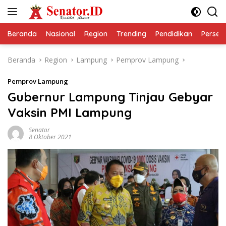
Langsung
ke
konten
Beranda
Nasional
Region
Trending
Pendidikan
Perseps
Beranda
Region
Lampung
Pemprov Lampung
Pemprov Lampung
Gubernur Lampung Tinjau Gebyar
Vaksin PMI Lampung
Senator
8 Oktober 2021