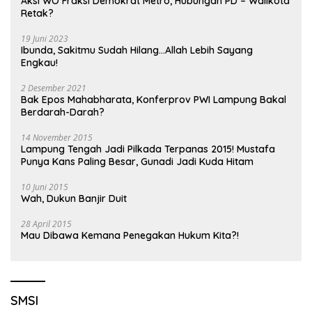
Aksi WO Fraksi Demokrat Metro, Hubungan PD – Walikota
Retak?
19 Juni 2023
Ibunda, Sakitmu Sudah Hilang…Allah Lebih Sayang
Engkau!
2 Desember 2021
Bak Epos Mahabharata, Konferprov PWI Lampung Bakal
Berdarah-Darah?
14 November 2015
Lampung Tengah Jadi Pilkada Terpanas 2015! Mustafa
Punya Kans Paling Besar, Gunadi Jadi Kuda Hitam
10 Juni 2015
Wah, Dukun Banjir Duit
28 April 2015
Mau Dibawa Kemana Penegakan Hukum Kita?!
SMSI