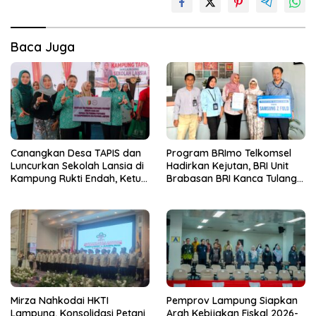
Baca Juga
Canangkan Desa TAPIS dan
Program BRImo Telkomsel
Luncurkan Sekolah Lansia di
Hadirkan Kejutan, BRI Unit
Kampung Rukti Endah, Ketua
Brabasan BRI Kanca Tulang
TP PKK Lampung Dorong
Bawang Serahkan Hadiah
Pembangunan SDM Dimulai
Premium kepada Nasabah
dari Desa
Mesuji
Mirza Nahkodai HKTI
Pemprov Lampung Siapkan
Lampung, Konsolidasi Petani
Arah Kebijakan Fiskal 2026-