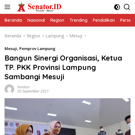
Langsung
ke
konten
Beranda
Nasional
Region
Trending
Pendidikan
Perseps
Beranda
Region
Lampung
Mesuji
Mesuji
,
Pemprov Lampung
Bangun Sinergi Organisasi, Ketua
TP. PKK Provinsi Lampung
Sambangi Mesuji
Senator
30 September 2021