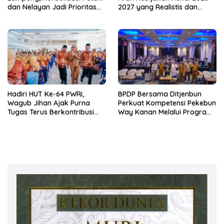
dan Nelayan Jadi Prioritas
2027 yang Realistis dan
Hadapi Musim Kemarau
Berkelanjutan
Hadiri HUT Ke-64 PWRI,
BPDP Bersama Ditjenbun
Wagub Jihan Ajak Purna
Perkuat Kompetensi Pekebun
Tugas Terus Berkontribusi
Way Kanan Melalui Program
untuk Lampung
SDM Perkebunan 2026
Bersama PT Titian Karsa
Mandiri