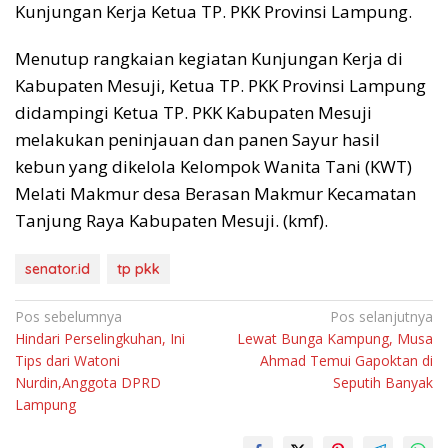
Kunjungan Kerja Ketua TP. PKK Provinsi Lampung.
Menutup rangkaian kegiatan Kunjungan Kerja di
Kabupaten Mesuji, Ketua TP. PKK Provinsi Lampung
didampingi Ketua TP. PKK Kabupaten Mesuji
melakukan peninjauan dan panen Sayur hasil
kebun yang dikelola Kelompok Wanita Tani (KWT)
Melati Makmur desa Berasan Makmur Kecamatan
Tanjung Raya Kabupaten Mesuji. (kmf).
senator.id
tp pkk
Navigasi
Pos sebelumnya
Pos selanjutnya
Hindari Perselingkuhan, Ini
Lewat Bunga Kampung, Musa
pos
Tips dari Watoni
Ahmad Temui Gapoktan di
Nurdin,Anggota DPRD
Seputih Banyak
Lampung