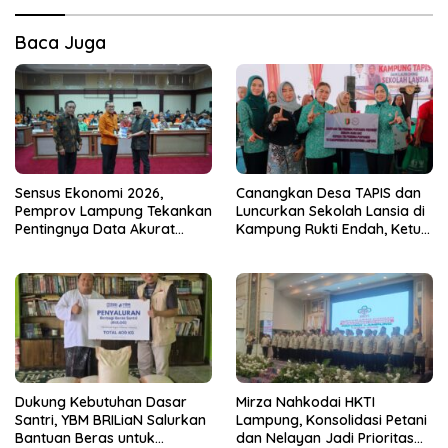
Baca Juga
Sensus Ekonomi 2026,
Canangkan Desa TAPIS dan
Pemprov Lampung Tekankan
Luncurkan Sekolah Lansia di
Pentingnya Data Akurat
Kampung Rukti Endah, Ketua
untuk Kebijakan Tepat
TP PKK Lampung Dorong
Sasaran
Pembangunan SDM Dimulai
dari Desa
Dukung Kebutuhan Dasar
Mirza Nahkodai HKTI
Santri, YBM BRILiaN Salurkan
Lampung, Konsolidasi Petani
Bantuan Beras untuk
dan Nelayan Jadi Prioritas