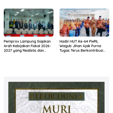
Pesantren di Lampung
Hadapi Musim Kemarau
Tengah
Pemprov Lampung Siapkan
Hadiri HUT Ke-64 PWRI,
Arah Kebijakan Fiskal 2026-
Wagub Jihan Ajak Purna
2027 yang Realistis dan
Tugas Terus Berkontribusi
Berkelanjutan
untuk Lampung