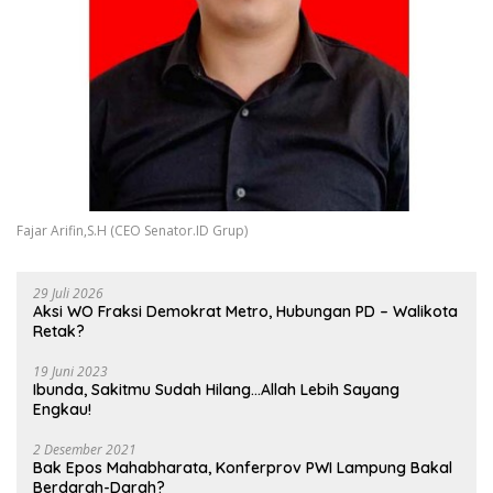
Fajar Arifin,S.H (CEO Senator.ID Grup)
29 Juli 2026
Aksi WO Fraksi Demokrat Metro, Hubungan PD – Walikota
Retak?
19 Juni 2023
Ibunda, Sakitmu Sudah Hilang…Allah Lebih Sayang
Engkau!
2 Desember 2021
Bak Epos Mahabharata, Konferprov PWI Lampung Bakal
Berdarah-Darah?