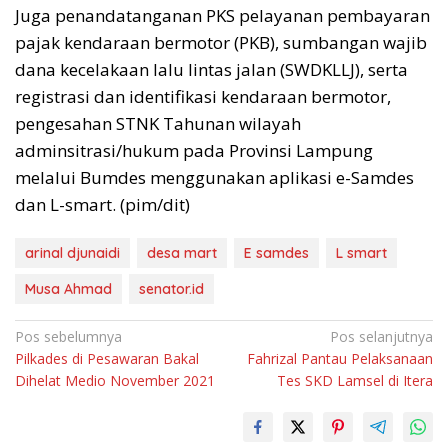
Juga penandatanganan PKS pelayanan pembayaran
pajak kendaraan bermotor (PKB), sumbangan wajib
dana kecelakaan lalu lintas jalan (SWDKLLJ), serta
registrasi dan identifikasi kendaraan bermotor,
pengesahan STNK Tahunan wilayah
adminsitrasi/hukum pada Provinsi Lampung
melalui Bumdes menggunakan aplikasi e-Samdes
dan L-smart. (pim/dit)
arinal djunaidi
desa mart
E samdes
L smart
Musa Ahmad
senator.id
Navigasi
Pos sebelumnya
Pos selanjutnya
Pilkades di Pesawaran Bakal
Fahrizal Pantau Pelaksanaan
pos
Dihelat Medio November 2021
Tes SKD Lamsel di Itera