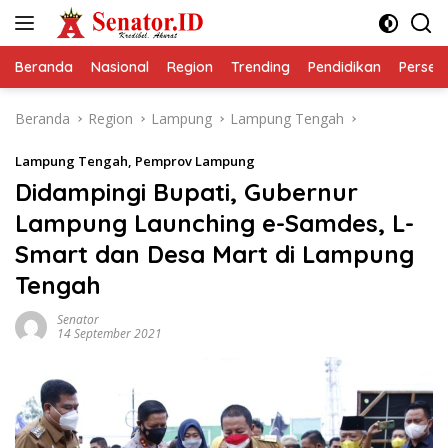
Langsung
ke
konten
Beranda
Nasional
Region
Trending
Pendidikan
Perseps
Beranda
Region
Lampung
Lampung Tengah
Lampung Tengah
,
Pemprov Lampung
Didampingi Bupati, Gubernur
Lampung Launching e-Samdes, L-
Smart dan Desa Mart di Lampung
Tengah
Senator
14 September 2021