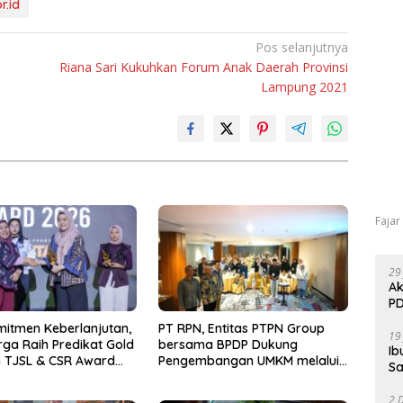
r.id
Pos selanjutnya
Riana Sari Kukuhkan Forum Anak Daerah Provinsi
Lampung 2021
Fajar
29
Ak
PD
mitmen Keberlanjutan,
PT RPN, Entitas PTPN Group
19
ga Raih Predikat Gold
bersama BPDP Dukung
Ib
 TJSL & CSR Award
Pengembangan UMKM melalui
Sa
Workshop Pangan Sehat
Berbasis Minyak Sawit
2 