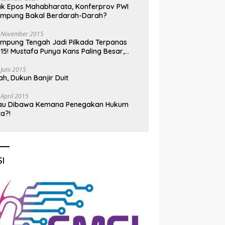
k Epos Mahabharata, Konferprov PWI
ampung Bakal Berdarah-Darah?
 November 2015
mpung Tengah Jadi Pilkada Terpanas
15! Mustafa Punya Kans Paling Besar,
nadi Jadi Kuda Hitam
 Juni 2015
h, Dukun Banjir Duit
 April 2015
au Dibawa Kemana Penegakan Hukum
ta?!
I