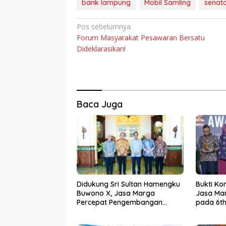
bank lampung
Mobil Samling
senato
Navigasi
Pos sebelumnya
Forum Masyarakat Pesawaran Bersatu
pos
Dideklarasikan!
Baca Juga
Didukung Sri Sultan Hamengku
Bukti Ko
Buwono X, Jasa Marga
Jasa Mar
Percepat Pengembangan
pada 6th
Akses Bokoharjo Tol Jogja-
2026
Solo untuk Dukung Konektivitas