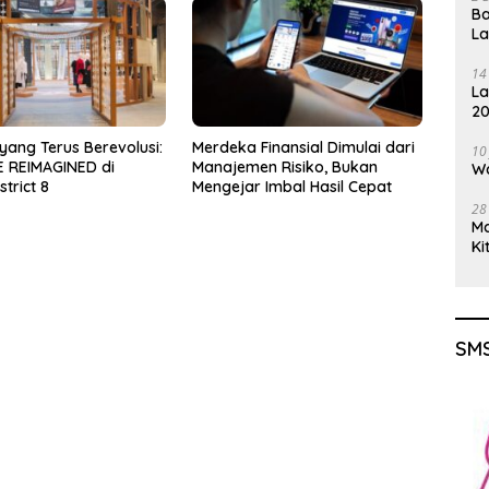
Ba
L
14
La
20
Gu
yang Terus Berevolusi:
Merdeka Finansial Dimulai dari
10
 REIMAGINED di
Manajemen Risiko, Bukan
Wa
trict 8
Mengejar Imbal Hasil Cepat
28
M
Ki
SMS