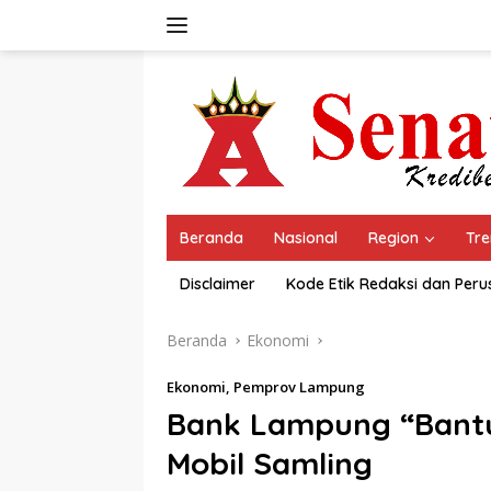
Langsung
ke
konten
Beranda
Nasional
Region
Tre
Disclaimer
Kode Etik Redaksi dan Per
Beranda
Ekonomi
Ekonomi
,
Pemprov Lampung
Bank Lampung “Bant
Mobil Samling