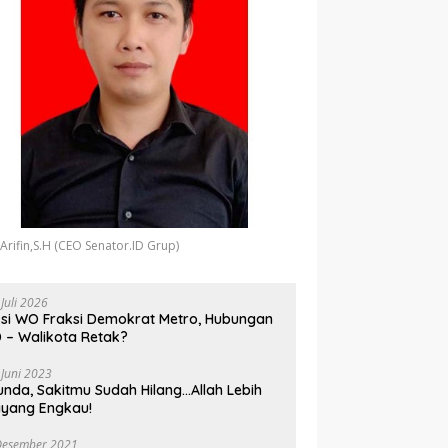
 Arifin,S.H (CEO Senator.ID Grup)
 Juli 2026
si WO Fraksi Demokrat Metro, Hubungan
 – Walikota Retak?
 Juni 2023
unda, Sakitmu Sudah Hilang…Allah Lebih
yang Engkau!
Desember 2021