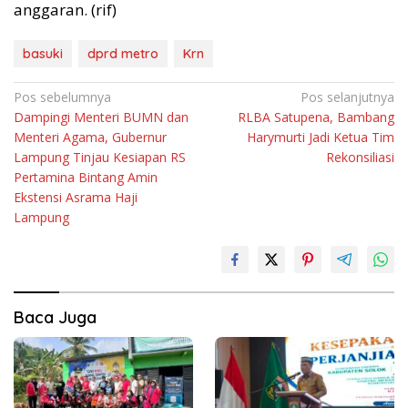
anggaran. (rif)
basuki
dprd metro
Krn
Navigasi
Pos sebelumnya
Pos selanjutnya
Dampingi Menteri BUMN dan
RLBA Satupena, Bambang
pos
Menteri Agama, Gubernur
Harymurti Jadi Ketua Tim
Lampung Tinjau Kesiapan RS
Rekonsiliasi
Pertamina Bintang Amin
Ekstensi Asrama Haji
Lampung
Baca Juga