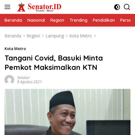
Langsung
ke
konten
Beranda
Nasional
Region
Trending
Pendidikan
Perseps
Beranda
Region
Lampung
Kota Metro
Kota Metro
Tangani Covid, Basuki Minta
Pemkot Maksimalkan KTN
Senator
8 Agustus 2021