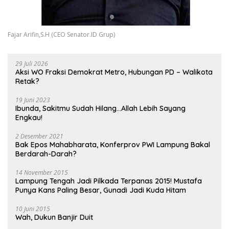
Fajar Arifin,S.H (CEO Senator.ID Grup)
29 Juli 2026
Aksi WO Fraksi Demokrat Metro, Hubungan PD – Walikota
Retak?
19 Juni 2023
Ibunda, Sakitmu Sudah Hilang…Allah Lebih Sayang
Engkau!
2 Desember 2021
Bak Epos Mahabharata, Konferprov PWI Lampung Bakal
Berdarah-Darah?
14 November 2015
Lampung Tengah Jadi Pilkada Terpanas 2015! Mustafa
Punya Kans Paling Besar, Gunadi Jadi Kuda Hitam
10 Juni 2015
Wah, Dukun Banjir Duit