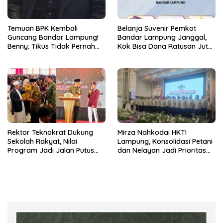
Temuan BPK Kembali
Belanja Suvenir Pemkot
Guncang Bandar Lampung!
Bandar Lampung Janggal,
Benny: Tikus Tidak Pernah
Kok Bisa Dana Ratusan Juta
Mengaku Gudang Bocor
Dikembalikan ke PPTK!
Karena Dirinya
Rektor Teknokrat Dukung
Mirza Nahkodai HKTI
Sekolah Rakyat, Nilai
Lampung, Konsolidasi Petani
Program Jadi Jalan Putus
dan Nelayan Jadi Prioritas
Rantai Kemiskinan
Hadapi Musim Kemarau