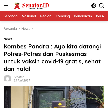
Langsung
ke
konten
Beranda
Nasional
Region
Trending
Pendidikan
Perseps
Beranda
News
News
Kombes Pandra : Ayo kita datangi
Polres-Polres dan Puskesmas
untuk vaksin covid-19 gratis, sehat
dan halal
Senator
25 Juni 2021