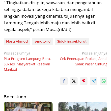
” Tingkatkan disiplin, wawasan, dan pengetahuan
sehingga dalam bekerja kita bisa mengambil
langkah inovasi yang dinamis, tujuannya agar
Lampung Tengah lebih maju dan lebih baik di
segala aspek,” pesan Musa.(ril/dit)
Musa Ahmad
senator.id
Sidak inspektorat
Navigasi
Pos sebelumnya
Pos selanjutnya
Pitu Program Lampung Barat
Cek Penerapan Prokes, Arinal
pos
Sukses! Masyarakat Rasakan
Sidak Pasar Gintung
Manfaat
Baca Juga