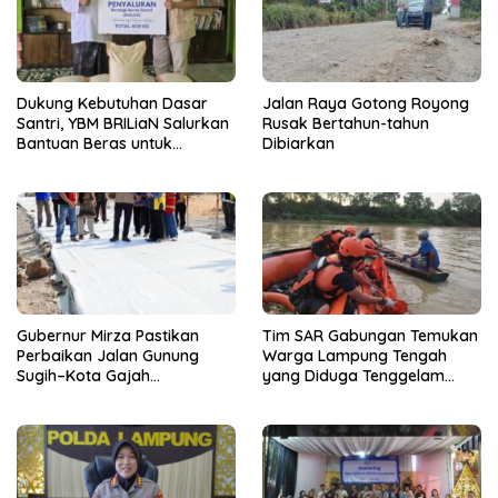
Dukung Kebutuhan Dasar
Jalan Raya Gotong Royong
Santri, YBM BRILiaN Salurkan
Rusak Bertahun-tahun
Bantuan Beras untuk
Dibiarkan
Pesantren di Lampung
Tengah
Gubernur Mirza Pastikan
Tim SAR Gabungan Temukan
Perbaikan Jalan Gunung
Warga Lampung Tengah
Sugih–Kota Gajah
yang Diduga Tenggelam
Berkualitas dan Tepat
Saat Menjala Ikan
Sasaran