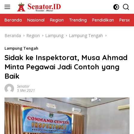
Langsung
ke
konten
Beranda
Nasional
Region
Trending
Pendidikan
Perseps
Beranda
Region
Lampung
Lampung Tengah
Lampung Tengah
Sidak ke Inspektorat, Musa Ahmad
Minta Pegawai Jadi Contoh yang
Baik
Senator
5 Mei 2021