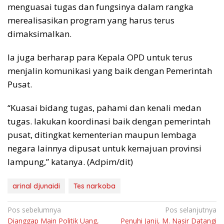
menguasai tugas dan fungsinya dalam rangka
merealisasikan program yang harus terus
dimaksimalkan.
Ia juga berharap para Kepala OPD untuk terus
menjalin komunikasi yang baik dengan Pemerintah
Pusat.
“Kuasai bidang tugas, pahami dan kenali medan
tugas. lakukan koordinasi baik dengan pemerintah
pusat, ditingkat kementerian maupun lembaga
negara lainnya dipusat untuk kemajuan provinsi
lampung,” katanya. (Adpim/dit)
arinal djunaidi
Tes narkoba
Navigasi
Pos sebelumnya
Pos selanjutnya
Dianggap Main Politik Uang,
Penuhi Janji, M. Nasir Datangi