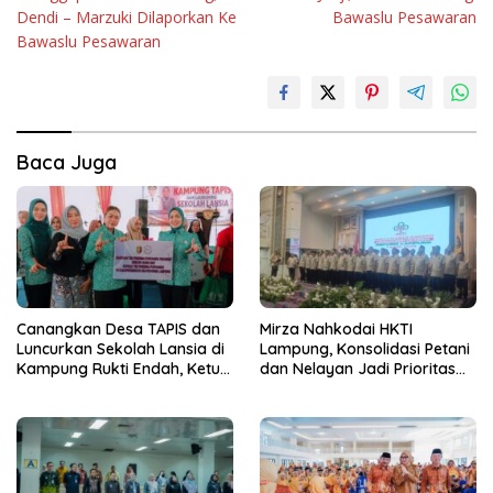
pos
Dendi – Marzuki Dilaporkan Ke
Bawaslu Pesawaran
Bawaslu Pesawaran
Baca Juga
Canangkan Desa TAPIS dan
Mirza Nahkodai HKTI
Luncurkan Sekolah Lansia di
Lampung, Konsolidasi Petani
Kampung Rukti Endah, Ketua
dan Nelayan Jadi Prioritas
TP PKK Lampung Dorong
Hadapi Musim Kemarau
Pembangunan SDM Dimulai
dari Desa