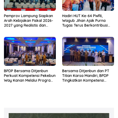
Pemprov Lampung Siapkan
Hadiri HUT Ke-64 PWRI,
Arah Kebijakan Fiskal 2026-
Wagub Jihan Ajak Purna
2027 yang Realistis dan
Tugas Terus Berkontribusi
Berkelanjutan
untuk Lampung
BPDP Bersama Ditjenbun
Bersama Ditjenbun dan PT
Perkuat Kompetensi Pekebun
Titian Karsa Mandiri, BPDP
Way Kanan Melalui Program
Tingkatkan Kompetensi
SDM Perkebunan 2026
Pekebun Way Kanan Lewat
Bersama PT Titian Karsa
Program SDM Perkebunan
Mandiri
2026