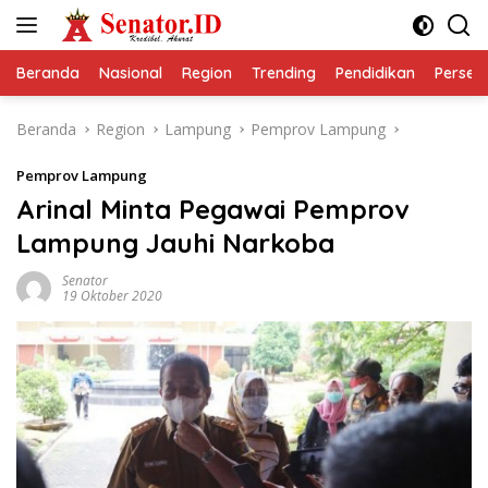
Langsung
ke
konten
Beranda
Nasional
Region
Trending
Pendidikan
Perseps
Beranda
Region
Lampung
Pemprov Lampung
Pemprov Lampung
Arinal Minta Pegawai Pemprov
Lampung Jauhi Narkoba
Senator
19 Oktober 2020