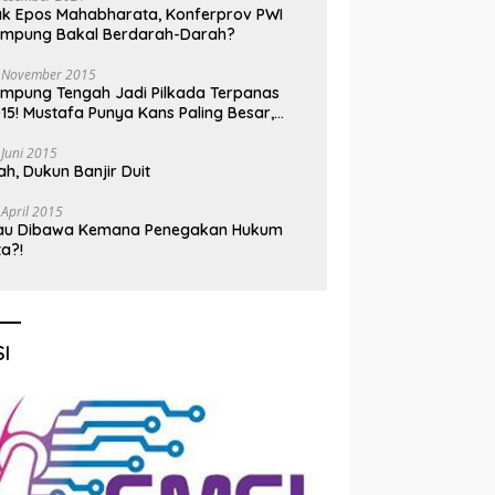
k Epos Mahabharata, Konferprov PWI
ampung Bakal Berdarah-Darah?
 November 2015
mpung Tengah Jadi Pilkada Terpanas
15! Mustafa Punya Kans Paling Besar,
nadi Jadi Kuda Hitam
 Juni 2015
h, Dukun Banjir Duit
 April 2015
au Dibawa Kemana Penegakan Hukum
ta?!
I