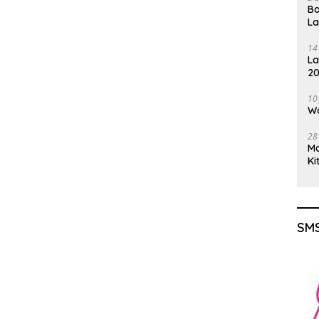
a
Ba
L
14
La
20
Gu
10
Wa
28
M
Ki
SMS