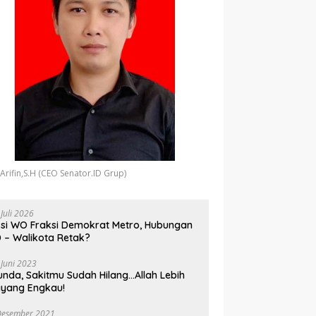
 Arifin,S.H (CEO Senator.ID Grup)
 Juli 2026
si WO Fraksi Demokrat Metro, Hubungan
 – Walikota Retak?
 Juni 2023
unda, Sakitmu Sudah Hilang…Allah Lebih
yang Engkau!
Desember 2021