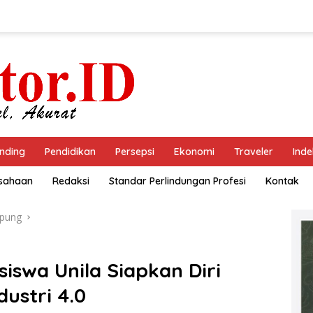
nding
Pendidikan
Persepsi
Ekonomi
Traveler
Inde
usahaan
Redaksi
Standar Perlindungan Profesi
Kontak
pung
iswa Unila Siapkan Diri
dustri 4.0