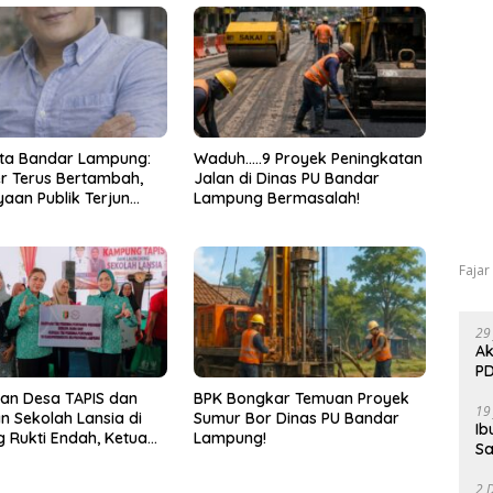
ta Bandar Lampung:
Waduh…..9 Proyek Peningkatan
r Terus Bertambah,
Jalan di Dinas PU Bandar
aan Publik Terjun
Lampung Bermasalah!
Fajar
29
Ak
PD
an Desa TAPIS dan
BPK Bongkar Temuan Proyek
19
n Sekolah Lansia di
Sumur Bor Dinas PU Bandar
Ib
Rukti Endah, Ketua
Lampung!
Sa
Lampung Dorong
unan SDM Dimulai
2 