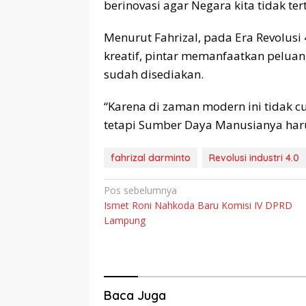
berinovasi agar Negara kita tidak ter
Menurut Fahrizal, pada Era Revolusi 
kreatif, pintar memanfaatkan pelua
sudah disediakan.
“Karena di zaman modern ini tidak c
tetapi Sumber Daya Manusianya harus
fahrizal darminto
Revolusi industri 4.0
Navigasi
Pos sebelumnya
Ismet Roni Nahkoda Baru Komisi IV DPRD
pos
Lampung
Baca Juga