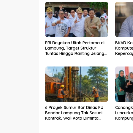
PRI Rayakan Ultah Pertama di
BKAD Ko
Lampung, Target Struktur
Kompute
Tuntas Hingga Ranting Jelang
Kepercay
2029
Bebas
6 Proyek Sumur Bor Dinas PU
Canangk
Bandar Lampung Tak Sesuai
Luncurka
Kontrak, Wali Kota Diminta
Kampung 
Bertindak!
TP PKK 
Pembang