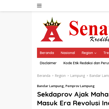
Langsung
ke
konten
Beranda
Nasional
Region
Tre
Disclaimer
Kode Etik Redaksi dan Per
Beranda
Region
Lampung
Bandar Lam
Bandar Lampung
,
Pemprov Lampung
Sekdaprov Ajak Mahas
Masuk Era Revolusi In