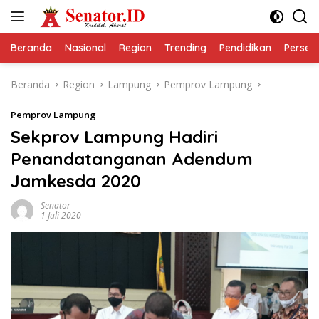
Langsung
ke
konten
Beranda
Nasional
Region
Trending
Pendidikan
Perseps
Beranda
Region
Lampung
Pemprov Lampung
Pemprov Lampung
Sekprov Lampung Hadiri
Penandatanganan Adendum
Jamkesda 2020
Senator
1 Juli 2020