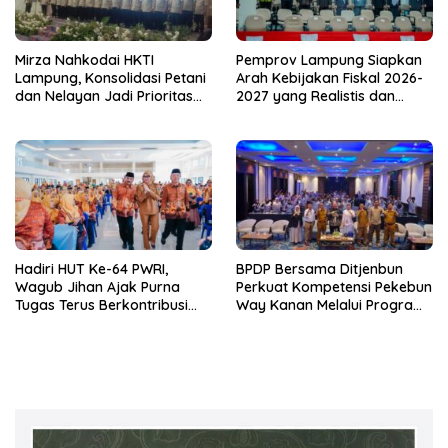
Mirza Nahkodai HKTI
Pemprov Lampung Siapkan
Lampung, Konsolidasi Petani
Arah Kebijakan Fiskal 2026-
dan Nelayan Jadi Prioritas
2027 yang Realistis dan
Hadapi Musim Kemarau
Berkelanjutan
Hadiri HUT Ke-64 PWRI,
BPDP Bersama Ditjenbun
Wagub Jihan Ajak Purna
Perkuat Kompetensi Pekebun
Tugas Terus Berkontribusi
Way Kanan Melalui Program
untuk Lampung
SDM Perkebunan 2026
Bersama PT Titian Karsa
Mandiri