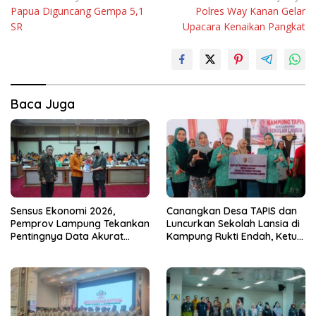
Papua Diguncang Gempa 5,1
Polres Way Kanan Gelar
pos
SR
Upacara Kenaikan Pangkat
Baca Juga
Sensus Ekonomi 2026,
Canangkan Desa TAPIS dan
Pemprov Lampung Tekankan
Luncurkan Sekolah Lansia di
Pentingnya Data Akurat
Kampung Rukti Endah, Ketua
untuk Kebijakan Tepat
TP PKK Lampung Dorong
Sasaran
Pembangunan SDM Dimulai
dari Desa