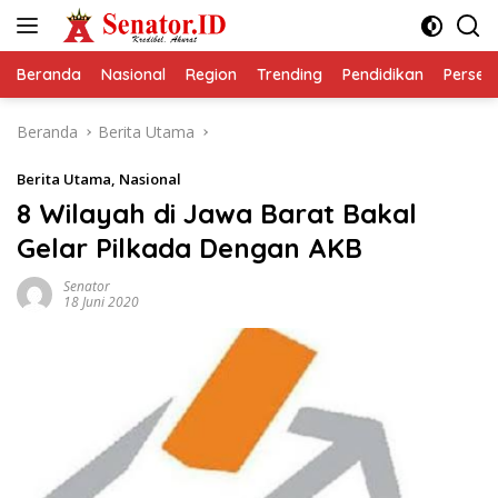
Langsung
ke
konten
Beranda
Nasional
Region
Trending
Pendidikan
Perseps
Beranda
Berita Utama
Berita Utama
,
Nasional
8 Wilayah di Jawa Barat Bakal
Gelar Pilkada Dengan AKB
Senator
18 Juni 2020