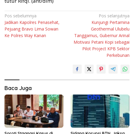
tutur Rifqi. (ant/dim)
Navigasi
Pos sebelumnya
Pos selanjutnya
Jadikan Kapolres Penasehat,
Kunjungi Pertamina
pos
Pejuang Bravo Lima Sowan
Geothermal Ulubelu
Ke Polres Way Kanan
Tanggamus, Gubernur Arinal
Motivasi Petani Kopi sebagai
Pilot Project KPB Sektor
Perkebunan
Baca Juga
Soroti Stagnasi Kasus di
Sidang Korupsi BTN, Jaksa