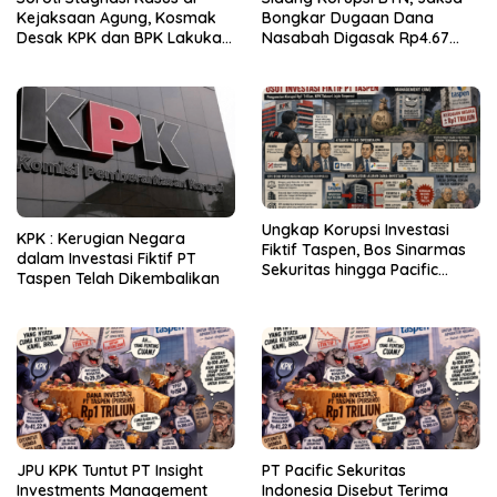
Kejaksaan Agung, Kosmak
Bongkar Dugaan Dana
Desak KPK dan BPK Lakukan
Nasabah Digasak Rp4.67
Audit
Miliar
Ungkap Korupsi Investasi
KPK : Kerugian Negara
Fiktif Taspen, Bos Sinarmas
dalam Investasi Fiktif PT
Sekuritas hingga Pacific
Taspen Telah Dikembalikan
Sekuritas Diperiksa
JPU KPK Tuntut PT Insight
PT Pacific Sekuritas
Investments Management
Indonesia Disebut Terima