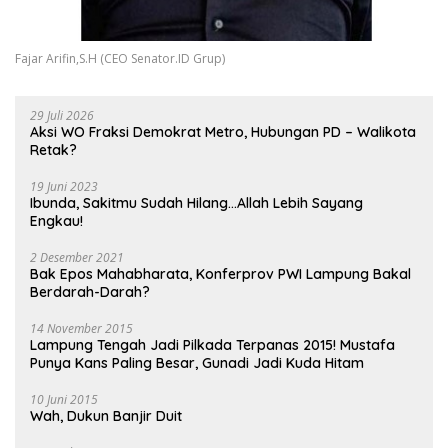
Fajar Arifin,S.H (CEO Senator.ID Grup)
29 Juli 2026
Aksi WO Fraksi Demokrat Metro, Hubungan PD – Walikota
Retak?
19 Juni 2023
Ibunda, Sakitmu Sudah Hilang…Allah Lebih Sayang
Engkau!
2 Desember 2021
Bak Epos Mahabharata, Konferprov PWI Lampung Bakal
Berdarah-Darah?
14 November 2015
Lampung Tengah Jadi Pilkada Terpanas 2015! Mustafa
Punya Kans Paling Besar, Gunadi Jadi Kuda Hitam
10 Juni 2015
Wah, Dukun Banjir Duit