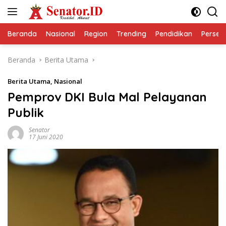
Langsung
ke
konten
Beranda
Nasional
Region
Trending
Pendidikan
Perseps
Beranda
Berita Utama
Berita Utama
,
Nasional
Pemprov DKI Bula Mal Pelayanan
Publik
Senator
17 Juni 2020