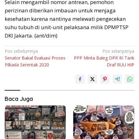
Selain mengambil nomor antrean, pemohon
perizinan diberikan imbauan untuk menjaga
kesehatan karena nantinya melewati pengecekan
suhu tubuh di unit-unit pelaksana milik DPMPTSP
DKI Jakarta. (ant/dim)
Navigasi
Pos sebelumnya
Pos selanjutnya
Senator Bakal Evaluasi Proses
PPP Minta Baleg DPR RI Tarik
pos
Pilkada Serentak 2020
Draf RUU HIP
Baca Juga