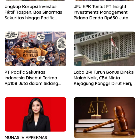
Ungkap Korupsi Investasi
JPU KPK Tuntut PT Insight
Fiktif Taspen, Bos Sinarmas
Investments Management
Sekuritas hingga Pacific
Pidana Denda Rp650 Juta
Sekuritas Diperiksa
PT Pacific Sekuritas
Laba BRI Turun Bonus Direksi
Indonesia Disebut Terima
Malah Naik, CBA Minta
Rp108 Juta dalam Sidang
Kejagung Panggil Dirut Hery
Investasi Fiktif PT Taspen
Gunardi.
MUNAS IV APPEKNAS