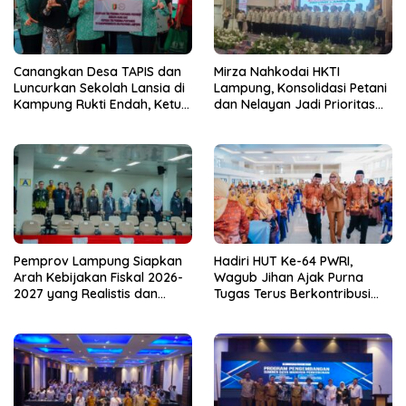
Canangkan Desa TAPIS dan
Mirza Nahkodai HKTI
Luncurkan Sekolah Lansia di
Lampung, Konsolidasi Petani
Kampung Rukti Endah, Ketua
dan Nelayan Jadi Prioritas
TP PKK Lampung Dorong
Hadapi Musim Kemarau
Pembangunan SDM Dimulai
dari Desa
Pemprov Lampung Siapkan
Hadiri HUT Ke-64 PWRI,
Arah Kebijakan Fiskal 2026-
Wagub Jihan Ajak Purna
2027 yang Realistis dan
Tugas Terus Berkontribusi
Berkelanjutan
untuk Lampung