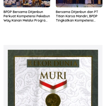
BPDP Bersama Ditjenbun
Bersama Ditjenbun dan PT
Perkuat Kompetensi Pekebun
Titian Karsa Mandiri, BPDP
Way Kanan Melalui Program
Tingkatkan Kompetensi
SDM Perkebunan 2026
Pekebun Way Kanan Lewat
Bersama PT Titian Karsa
Program SDM Perkebunan
Mandiri
2026