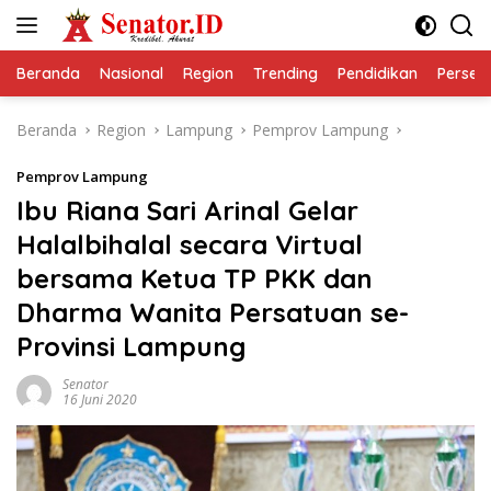
Langsung
ke
konten
Beranda
Nasional
Region
Trending
Pendidikan
Perseps
Beranda
Region
Lampung
Pemprov Lampung
Pemprov Lampung
Ibu Riana Sari Arinal Gelar
Halalbihalal secara Virtual
bersama Ketua TP PKK dan
Dharma Wanita Persatuan se-
Provinsi Lampung
Senator
16 Juni 2020