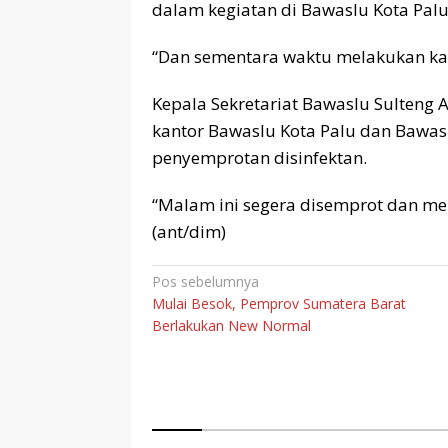
dalam kegiatan di Bawaslu Kota Palu
“Dan sementara waktu melakukan kar
Kepala Sekretariat Bawaslu Sulteng 
kantor Bawaslu Kota Palu dan Bawas
penyemprotan disinfektan.
“Malam ini segera disemprot dan me
(ant/dim)
Navigasi
Pos sebelumnya
Mulai Besok, Pemprov Sumatera Barat
pos
Berlakukan New Normal