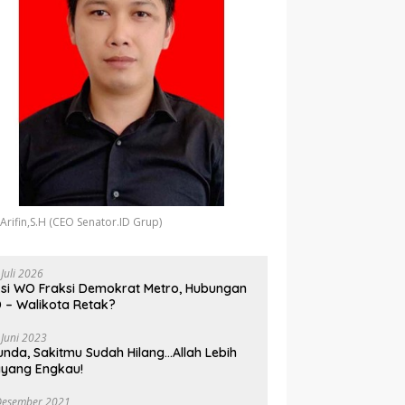
 Arifin,S.H (CEO Senator.ID Grup)
 Juli 2026
si WO Fraksi Demokrat Metro, Hubungan
 – Walikota Retak?
 Juni 2023
unda, Sakitmu Sudah Hilang…Allah Lebih
yang Engkau!
Desember 2021