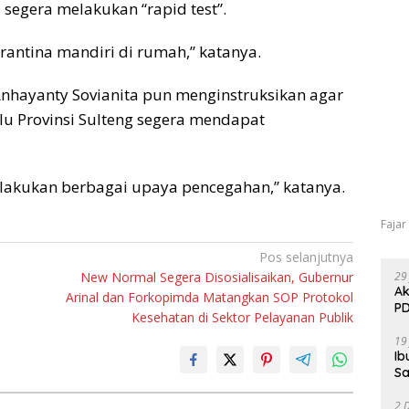
 segera melakukan “rapid test”.
antina mandiri di rumah,” katanya.
Anhayanty Sovianita pun menginstruksikan agar
lu Provinsi Sulteng segera mendapat
lakukan berbagai upaya pencegahan,” katanya.
Fajar
Pos selanjutnya
New Normal Segera Disosialisaikan, Gubernur
29
Ak
Arinal dan Forkopimda Matangkan SOP Protokol
PD
Kesehatan di Sektor Pelayanan Publik
19
Ib
Sa
2 