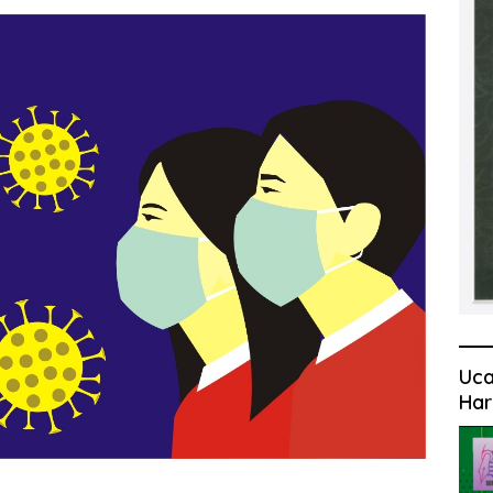
Uca
Har