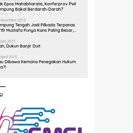
k Epos Mahabharata, Konferprov PWI
ampung Bakal Berdarah-Darah?
 November 2015
mpung Tengah Jadi Pilkada Terpanas
15! Mustafa Punya Kans Paling Besar,
nadi Jadi Kuda Hitam
 Juni 2015
h, Dukun Banjir Duit
 April 2015
au Dibawa Kemana Penegakan Hukum
ta?!
I