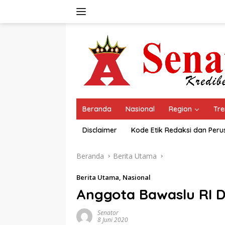
Langsung
ke
konten
Beranda
Nasional
Region
Tre
Disclaimer
Kode Etik Redaksi dan Per
Beranda
Berita Utama
Berita Utama
,
Nasional
Anggota Bawaslu RI Di
Senator
8 Juni 2020