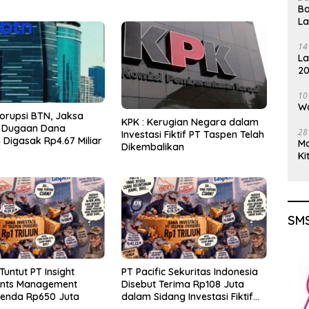
Ba
L
14
La
20
Gu
10
Wa
orupsi BTN, Jaksa
KPK : Kerugian Negara dalam
 Dugaan Dana
28
Investasi Fiktif PT Taspen Telah
Digasak Rp4.67 Miliar
M
Dikembalikan
Ki
SMS
Tuntut PT Insight
PT Pacific Sekuritas Indonesia
ents Management
Disebut Terima Rp108 Juta
Denda Rp650 Juta
dalam Sidang Investasi Fiktif