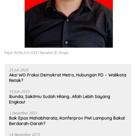
Fajar Arifin,S.H (CEO Senator.ID Grup)
29 Juli 2026
Aksi WO Fraksi Demokrat Metro, Hubungan PD – Walikota
Retak?
19 Juni 2023
Ibunda, Sakitmu Sudah Hilang…Allah Lebih Sayang
Engkau!
2 Desember 2021
Bak Epos Mahabharata, Konferprov PWI Lampung Bakal
Berdarah-Darah?
14 November 2015