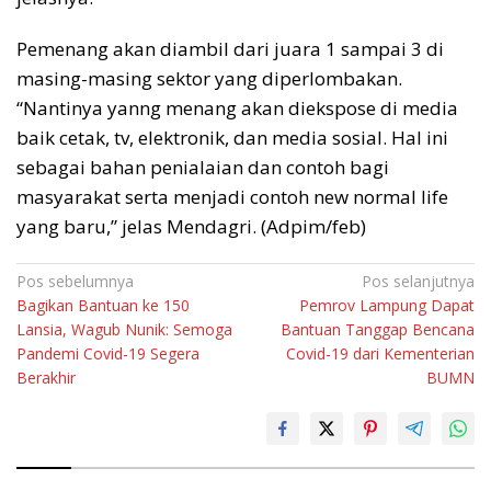
Pemenang akan diambil dari juara 1 sampai 3 di
masing-masing sektor yang diperlombakan.
“Nantinya yanng menang akan diekspose di media
baik cetak, tv, elektronik, dan media sosial. Hal ini
sebagai bahan penialaian dan contoh bagi
masyarakat serta menjadi contoh new normal life
yang baru,” jelas Mendagri. (Adpim/feb)
Navigasi
Pos sebelumnya
Pos selanjutnya
Bagikan Bantuan ke 150
Pemrov Lampung Dapat
pos
Lansia, Wagub Nunik: Semoga
Bantuan Tanggap Bencana
Pandemi Covid-19 Segera
Covid-19 dari Kementerian
Berakhir
BUMN