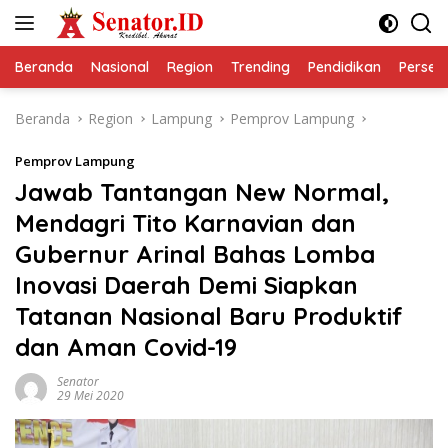
Langsung
ke
konten
Beranda
Nasional
Region
Trending
Pendidikan
Perseps
Beranda
Region
Lampung
Pemprov Lampung
Pemprov Lampung
Jawab Tantangan New Normal,
Mendagri Tito Karnavian dan
Gubernur Arinal Bahas Lomba
Inovasi Daerah Demi Siapkan
Tatanan Nasional Baru Produktif
dan Aman Covid-19
Senator
29 Mei 2020