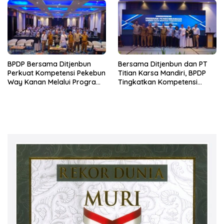
BPDP Bersama Ditjenbun
Bersama Ditjenbun dan PT
Perkuat Kompetensi Pekebun
Titian Karsa Mandiri, BPDP
Way Kanan Melalui Program
Tingkatkan Kompetensi
SDM Perkebunan 2026
Pekebun Way Kanan Lewat
Bersama PT Titian Karsa
Program SDM Perkebunan
Mandiri
2026