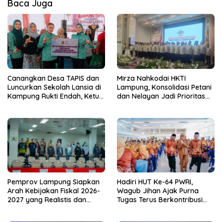
Baca Juga
Canangkan Desa TAPIS dan
Mirza Nahkodai HKTI
Luncurkan Sekolah Lansia di
Lampung, Konsolidasi Petani
Kampung Rukti Endah, Ketua
dan Nelayan Jadi Prioritas
TP PKK Lampung Dorong
Hadapi Musim Kemarau
Pembangunan SDM Dimulai
dari Desa
Pemprov Lampung Siapkan
Hadiri HUT Ke-64 PWRI,
Arah Kebijakan Fiskal 2026-
Wagub Jihan Ajak Purna
2027 yang Realistis dan
Tugas Terus Berkontribusi
Berkelanjutan
untuk Lampung