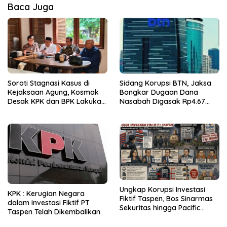
Baca Juga
Soroti Stagnasi Kasus di
Sidang Korupsi BTN, Jaksa
Kejaksaan Agung, Kosmak
Bongkar Dugaan Dana
Desak KPK dan BPK Lakukan
Nasabah Digasak Rp4.67
Audit
Miliar
Ungkap Korupsi Investasi
KPK : Kerugian Negara
Fiktif Taspen, Bos Sinarmas
dalam Investasi Fiktif PT
Sekuritas hingga Pacific
Taspen Telah Dikembalikan
Sekuritas Diperiksa