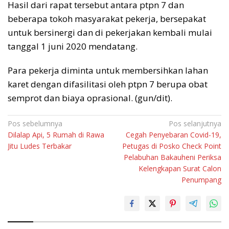
Hasil dari rapat tersebut antara ptpn 7 dan
beberapa tokoh masyarakat pekerja, bersepakat
untuk bersinergi dan di pekerjakan kembali mulai
tanggal 1 juni 2020 mendatang.
Para pekerja diminta untuk membersihkan lahan
karet dengan difasilitasi oleh ptpn 7 berupa obat
semprot dan biaya oprasional. (gun/dit).
Navigasi
Pos sebelumnya
Pos selanjutnya
Dilalap Api, 5 Rumah di Rawa
Cegah Penyebaran Covid-19,
pos
Jitu Ludes Terbakar
Petugas di Posko Check Point
Pelabuhan Bakauheni Periksa
Kelengkapan Surat Calon
Penumpang