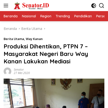
Langsung
ke
konten
Beranda
Nasional
Region
Trending
Pendidikan
Perseps
Beranda
Berita Utama
Berita Utama
,
Way Kanan
Produksi Dihentikan, PTPN 7 –
Masyarakat Negeri Baru Way
Kanan Lakukan Mediasi
Senator
27 Mei 2020