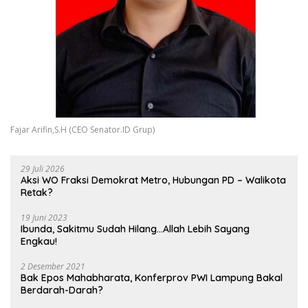
Fajar Arifin,S.H (CEO Senator.ID Grup)
29 Juli 2026
Aksi WO Fraksi Demokrat Metro, Hubungan PD – Walikota
Retak?
19 Juni 2023
Ibunda, Sakitmu Sudah Hilang…Allah Lebih Sayang
Engkau!
2 Desember 2021
Bak Epos Mahabharata, Konferprov PWI Lampung Bakal
Berdarah-Darah?