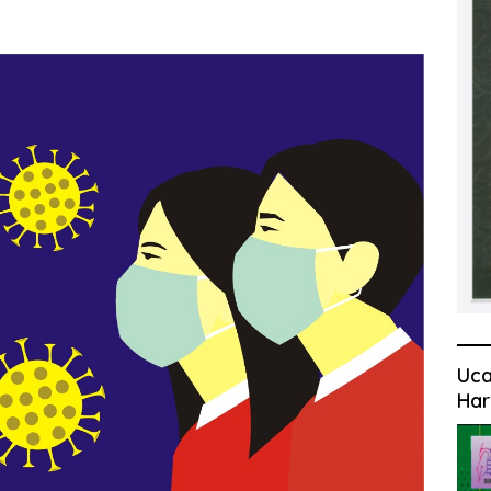
Uca
Har