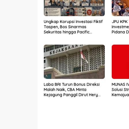
Ungkap Korupsi Investasi Fiktif
JPU KPK 
Taspen, Bos Sinarmas
Investm
Sekuritas hingga Pacific
Pidana 
Sekuritas Diperiksa
Laba BRI Turun Bonus Direksi
MUNAS I
Malah Naik, CBA Minta
Solusi St
Kejagung Panggil Dirut Hery
Kemajuan
Gunardi.