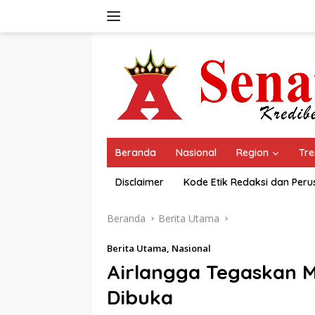
Langsung
ke
konten
Beranda
Nasional
Region
Tre
Disclaimer
Kode Etik Redaksi dan Per
Beranda
Berita Utama
Berita Utama
,
Nasional
Airlangga Tegaskan M
Dibuka