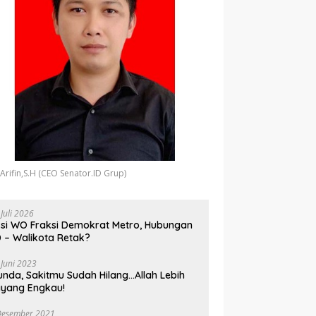
 Arifin,S.H (CEO Senator.ID Grup)
 Juli 2026
si WO Fraksi Demokrat Metro, Hubungan
 – Walikota Retak?
 Juni 2023
unda, Sakitmu Sudah Hilang…Allah Lebih
yang Engkau!
Desember 2021