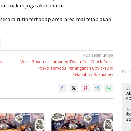
pat makan juga akan diatur.
 secara rutin terhadap area-area mal tetap akan
Pos selanjutnya
ko
Wakil Gubernur Lampung Tinjau Pos Check Point
Posko Terpadu Penanganan Covid-19 di
Fajar
Pelabuhan Bakauheni
29
Ak
PD
19
Ib
Sa
2 