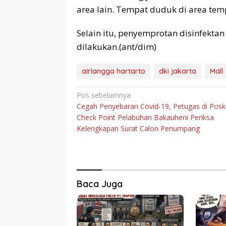
area lain. Tempat duduk di area tem
Selain itu, penyemprotan disinfektan
dilakukan.(ant/dim)
airlangga hartarto
dki jakarta
Mall
Navigasi
Pos sebelumnya
Cegah Penyebaran Covid-19, Petugas di Pos
pos
Check Point Pelabuhan Bakauheni Periksa
Kelengkapan Surat Calon Penumpang
Baca Juga