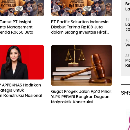
Ba
L
14
Tuntut PT Insight
PT Pacific Sekuritas Indonesia
La
ents Management
Disebut Terima Rp108 Juta
20
Denda Rp650 Juta
dalam Sidang Investasi Fiktif
Gu
PT Taspen
10
Wa
28
M
Ki
V APPEKNAS Hadirkan
rategis untuk
Gugat Proyek Jalan Rp10 Miliar,
SMS
 Konstruksi Nasional
YLPK PERARI Bongkar Dugaan
Malpraktik Konstruksi