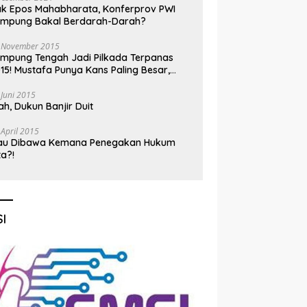
k Epos Mahabharata, Konferprov PWI
ampung Bakal Berdarah-Darah?
 November 2015
mpung Tengah Jadi Pilkada Terpanas
15! Mustafa Punya Kans Paling Besar,
nadi Jadi Kuda Hitam
 Juni 2015
h, Dukun Banjir Duit
 April 2015
au Dibawa Kemana Penegakan Hukum
ta?!
I