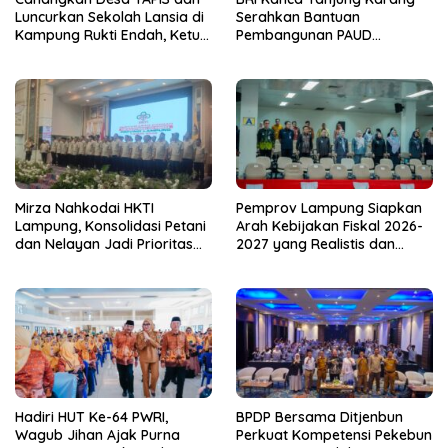
Luncurkan Sekolah Lansia di
Serahkan Bantuan
Kampung Rukti Endah, Ketua
Pembangunan PAUD
TP PKK Lampung Dorong
Mahaputra Global di Desa
Pembangunan SDM Dimulai
Candimas
dari Desa
Mirza Nahkodai HKTI
Pemprov Lampung Siapkan
Lampung, Konsolidasi Petani
Arah Kebijakan Fiskal 2026-
dan Nelayan Jadi Prioritas
2027 yang Realistis dan
Hadapi Musim Kemarau
Berkelanjutan
Hadiri HUT Ke-64 PWRI,
BPDP Bersama Ditjenbun
Wagub Jihan Ajak Purna
Perkuat Kompetensi Pekebun