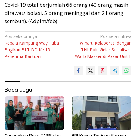
Covid-19 total berjumlah 66 orang (40 orang masih
dirawat/ isolasi, 5 orang meninggal dan 21 orang
sembuh). (Adpim/feb)
Navigasi
Pos sebelumnya
Pos selanjutnya
Kepala Kampung Way Tuba
Winarti Kolaborasi dengan
pos
Bagikan BLT DD Ke 15
TNI-Polri Gelar Sosialisasi
Penerima Bantuan
Wajib Masker di Pasar Unit II
Baca Juga
Canangkan Desa TAPIS dan
BRI Kanca Tanjung Karang