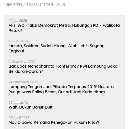
Fajar Arifin,S.H (CEO Senator.ID Grup)
29 Juli 2026
Aksi WO Fraksi Demokrat Metro, Hubungan PD – Walikota
Retak?
19 Juni 2023
Ibunda, Sakitmu Sudah Hilang…Allah Lebih Sayang
Engkau!
2 Desember 2021
Bak Epos Mahabharata, Konferprov PWI Lampung Bakal
Berdarah-Darah?
14 November 2015
Lampung Tengah Jadi Pilkada Terpanas 2015! Mustafa
Punya Kans Paling Besar, Gunadi Jadi Kuda Hitam
10 Juni 2015
Wah, Dukun Banjir Duit
28 April 2015
Mau Dibawa Kemana Penegakan Hukum Kita?!