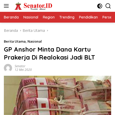
Langsung
ke
konten
Beranda
Nasional
Region
Trending
Pendidikan
Perseps
Beranda
Berita Utama
Berita Utama
,
Nasional
GP Anshor Minta Dana Kartu
Prakerja Di Realokasi Jadi BLT
Senator
12 Mei 2020