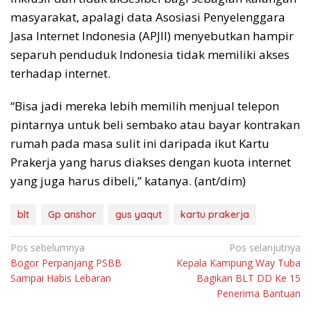
masyarakat, apalagi data Asosiasi Penyelenggara
Jasa Internet Indonesia (APJII) menyebutkan hampir
separuh penduduk Indonesia tidak memiliki akses
terhadap internet.
“Bisa jadi mereka lebih memilih menjual telepon
pintarnya untuk beli sembako atau bayar kontrakan
rumah pada masa sulit ini daripada ikut Kartu
Prakerja yang harus diakses dengan kuota internet
yang juga harus dibeli,” katanya. (ant/dim)
blt
Gp anshor
gus yaqut
kartu prakerja
Navigasi
Pos sebelumnya
Pos selanjutnya
Bogor Perpanjang PSBB
Kepala Kampung Way Tuba
pos
Sampai Habis Lebaran
Bagikan BLT DD Ke 15
Penerima Bantuan