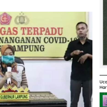
Uca
Har