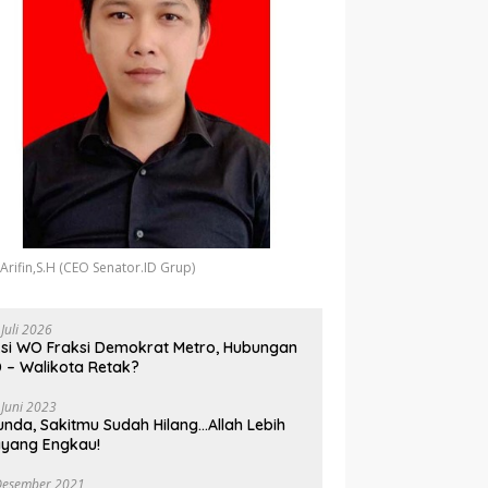
 Arifin,S.H (CEO Senator.ID Grup)
 Juli 2026
si WO Fraksi Demokrat Metro, Hubungan
 – Walikota Retak?
 Juni 2023
unda, Sakitmu Sudah Hilang…Allah Lebih
yang Engkau!
Desember 2021