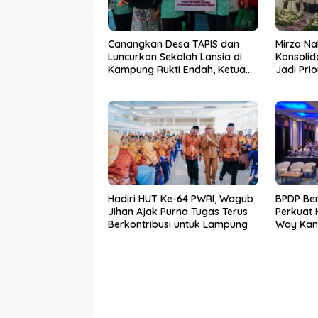
Canangkan Desa TAPIS dan
Mirza Na
Luncurkan Sekolah Lansia di
Konsolid
Kampung Rukti Endah, Ketua
Jadi Pri
TP PKK Lampung Dorong
Kemara
Pembangunan SDM Dimulai
dari Desa
Hadiri HUT Ke-64 PWRI, Wagub
BPDP Be
Jihan Ajak Purna Tugas Terus
Perkuat
Berkontribusi untuk Lampung
Way Kan
SDM Per
Bersama 
Mandiri