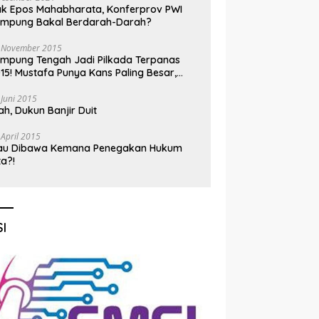
k Epos Mahabharata, Konferprov PWI
ampung Bakal Berdarah-Darah?
 November 2015
mpung Tengah Jadi Pilkada Terpanas
15! Mustafa Punya Kans Paling Besar,
nadi Jadi Kuda Hitam
 Juni 2015
h, Dukun Banjir Duit
 April 2015
au Dibawa Kemana Penegakan Hukum
ta?!
I