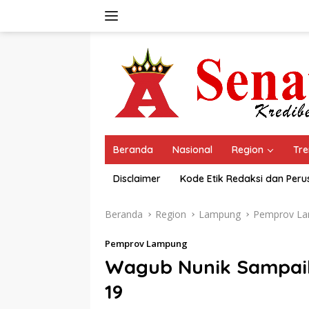
Langsung
ke
konten
Beranda
Nasional
Region
Tre
Disclaimer
Kode Etik Redaksi dan Per
Beranda
Region
Lampung
Pemprov L
Pemprov Lampung
Wagub Nunik Sampaik
19