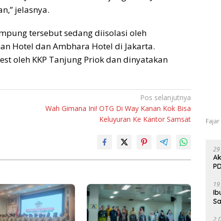
,” jelasnya.
ampung tersebut sedang diisolasi oleh
han Hotel dan Ambhara Hotel di Jakarta.
est oleh KKP Tanjung Priok dan dinyatakan
Pos selanjutnya
Wah Gimana Ini! OTG Di Way Kanan Kok Bisa
Keluyuran Ke Kantor Samsat
Fajar
29
Ak
PD
19
Ib
Sa
2 