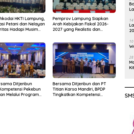
Ba
L
hkodai HKTI Lampung,
Pemprov Lampung Siapkan
14
asi Petani dan Nelayan
Arah Kebijakan Fiskal 2026-
La
oritas Hadapi Musim
2027 yang Realistis dan
20
u
Berkelanjutan
Gu
10
Wa
28
M
Ki
rsama Ditjenbun
Bersama Ditjenbun dan PT
 Kompetensi Pekebun
Titian Karsa Mandiri, BPDP
an Melalui Program
Tingkatkan Kompetensi
SMS
kebunan 2026
Pekebun Way Kanan Lewat
PT Titian Karsa
Program SDM Perkebunan
2026