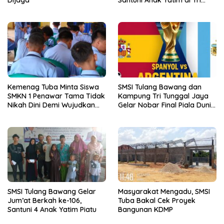
Dijaga
Santuni Anak Yatim di Tri
Tunggal Jaya
Kemenag Tuba Minta Siswa
SMSI Tulang Bawang dan
SMKN 1 Penawar Tama Tidak
Kampung Tri Tunggal Jaya
Nikah Dini Demi Wujudkan
Gelar Nobar Final Piala Dunia
Generasi Emas
Spanyol vs Argentina
SMSI Tulang Bawang Gelar
Masyarakat Mengadu, SMSI
Jum’at Berkah ke-106,
Tuba Bakal Cek Proyek
Santuni 4 Anak Yatim Piatu
Bangunan KDMP