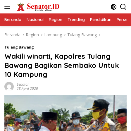
Langsung
ke
konten
Beranda
Nasional
Region
Trending
Pendidikan
Perseps
Beranda
Region
Lampung
Tulang Bawang
Tulang Bawang
Wakili winarti, Kapolres Tulang
Bawang Bagikan Sembako Untuk
10 Kampung
Senator
28 April 2020