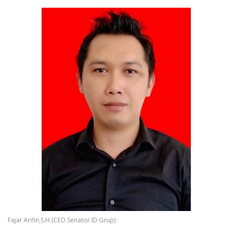
Fajar Arifin,S.H (CEO Senator.ID Grup)