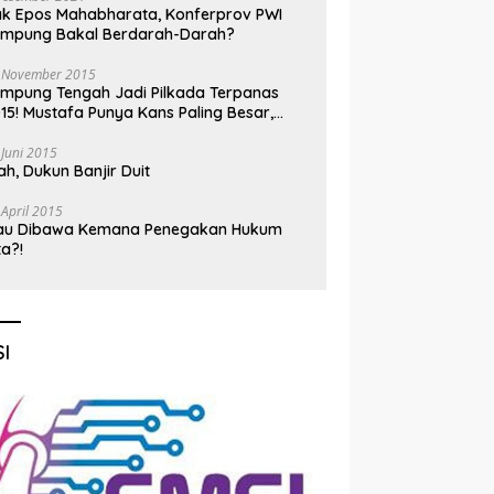
k Epos Mahabharata, Konferprov PWI
ampung Bakal Berdarah-Darah?
 November 2015
mpung Tengah Jadi Pilkada Terpanas
15! Mustafa Punya Kans Paling Besar,
nadi Jadi Kuda Hitam
 Juni 2015
h, Dukun Banjir Duit
 April 2015
au Dibawa Kemana Penegakan Hukum
ta?!
I