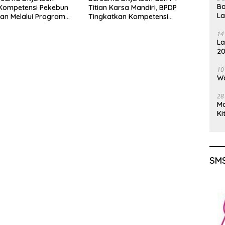
Ba
 Kompetensi Pekebun
Titian Karsa Mandiri, BPDP
L
an Melalui Program
Tingkatkan Kompetensi
kebunan 2026
Pekebun Way Kanan Lewat
14
PT Titian Karsa
Program SDM Perkebunan
La
2026
20
Gu
10
Wa
28
M
Ki
SMS