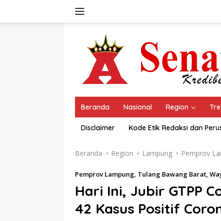
Langsung
ke
konten
Beranda
Nasional
Region
Tre
Disclaimer
Kode Etik Redaksi dan Per
Beranda
Region
Lampung
Pemprov L
Pemprov Lampung
,
Tulang Bawang Barat
,
Wa
Hari Ini, Jubir GTPP 
42 Kasus Positif Cor