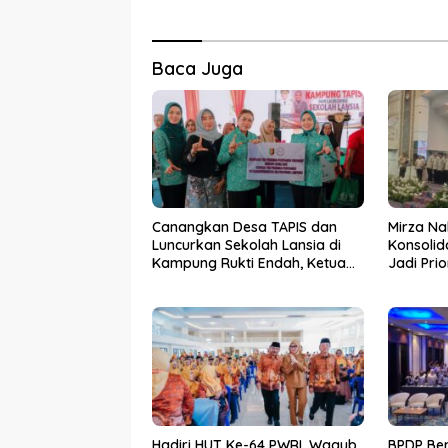
Baca Juga
Canangkan Desa TAPIS dan
Mirza Na
Luncurkan Sekolah Lansia di
Konsolid
Kampung Rukti Endah, Ketua
Jadi Pri
TP PKK Lampung Dorong
Kemara
Pembangunan SDM Dimulai
dari Desa
Hadiri HUT Ke-64 PWRI, Wagub
BPDP Be