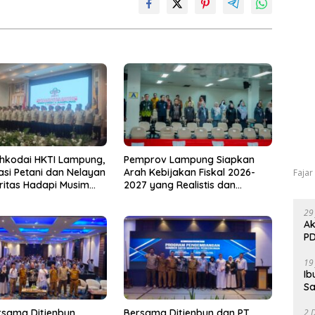
hkodai HKTI Lampung,
Pemprov Lampung Siapkan
asi Petani dan Nelayan
Arah Kebijakan Fiskal 2026-
Fajar
oritas Hadapi Musim
2027 yang Realistis dan
u
Berkelanjutan
29
Ak
PD
19
Ib
Sa
rsama Ditjenbun
Bersama Ditjenbun dan PT
2 