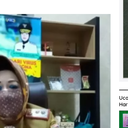
Uca
Har