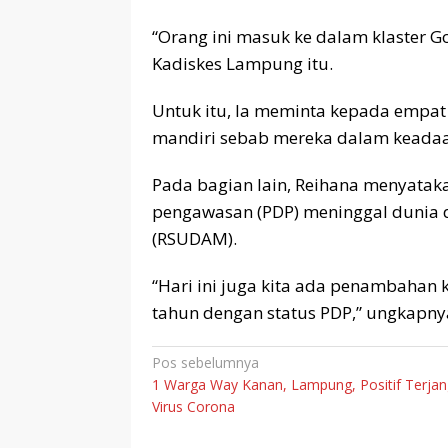
“Orang ini masuk ke dalam klaster 
Kadiskes Lampung itu.
Untuk itu, Ia meminta kepada empat
mandiri sebab mereka dalam keadaa
Pada bagian lain, Reihana menyata
pengawasan (PDP) meninggal dunia
(RSUDAM).
“Hari ini juga kita ada penambahan 
tahun dengan status PDP,” ungkapnya
Navigasi
Pos sebelumnya
1 Warga Way Kanan, Lampung, Positif Terjan
pos
Virus Corona