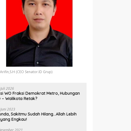
 Arifin,S.H (CEO Senator.ID Grup)
 Juli 2026
si WO Fraksi Demokrat Metro, Hubungan
 – Walikota Retak?
 Juni 2023
unda, Sakitmu Sudah Hilang…Allah Lebih
yang Engkau!
Desember 2021