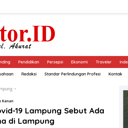
nding
Pendidikan
Persepsi
Ekonomi
Traveler
Inde
usahaan
Redaksi
Standar Perlindungan Profesi
Kontak
ampung
y Kanan
Covid-19 Lampung Sebut Ada
ona di Lampung