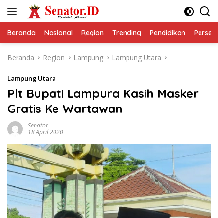
Langsung
ke
konten
Beranda
Nasional
Region
Trending
Pendidikan
Perseps
Beranda
Region
Lampung
Lampung Utara
Lampung Utara
Plt Bupati Lampura Kasih Masker
Gratis Ke Wartawan
Senator
18 April 2020