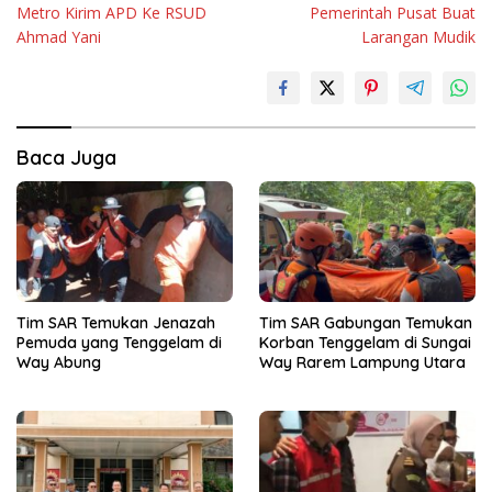
Metro Kirim APD Ke RSUD
Pemerintah Pusat Buat
Ahmad Yani
Larangan Mudik
Baca Juga
Tim SAR Temukan Jenazah
Tim SAR Gabungan Temukan
Pemuda yang Tenggelam di
Korban Tenggelam di Sungai
Way Abung
Way Rarem Lampung Utara