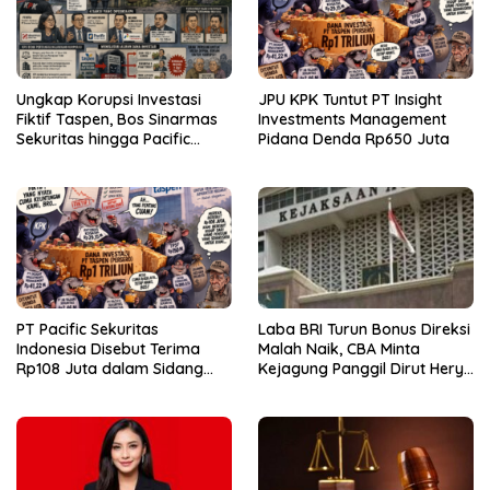
Ungkap Korupsi Investasi
JPU KPK Tuntut PT Insight
Fiktif Taspen, Bos Sinarmas
Investments Management
Sekuritas hingga Pacific
Pidana Denda Rp650 Juta
Sekuritas Diperiksa
PT Pacific Sekuritas
Laba BRI Turun Bonus Direksi
Indonesia Disebut Terima
Malah Naik, CBA Minta
Rp108 Juta dalam Sidang
Kejagung Panggil Dirut Hery
Investasi Fiktif PT Taspen
Gunardi.