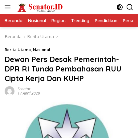
Langsung
ke
konten
Beranda
Nasional
Region
Trending
Pendidikan
Perseps
Beranda
Berita Utama
Berita Utama
,
Nasional
Dewan Pers Desak Pemerintah-
DPR RI Tunda Pembahasan RUU
Cipta Kerja Dan KUHP
Senator
17 April 2020