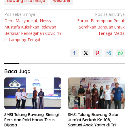
bawang tirto mulyo
Westafel
Navigasi
Pos sebelumnya
Pos selanjutnya
Demi Masyarakat, Nessy
Forum Perempuan Peduli
pos
Mustafa Kukuhkan Relawan
Serahkan Bantuan untuk
Bersinar Pencegahan Covid-19
Tenaga Medis
di Lampung Tengah
Baca Juga
SMSI Tulang Bawang: Sinergi
SMSI Tulang Bawang Gelar
Pers dan Polri Harus Terus
Jum’at Berkah Ke-108,
Dijaga
Santuni Anak Yatim di Tri