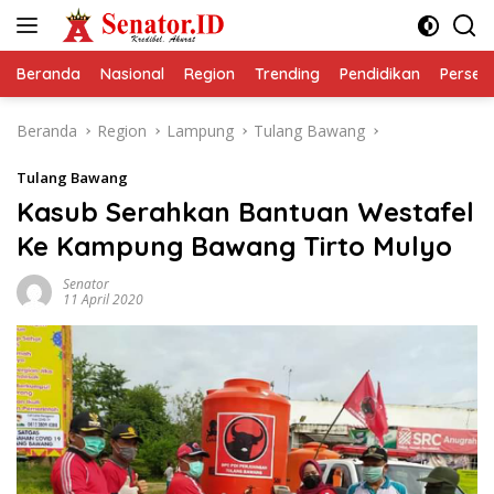
Langsung
ke
konten
Beranda
Nasional
Region
Trending
Pendidikan
Perseps
Beranda
Region
Lampung
Tulang Bawang
Tulang Bawang
Kasub Serahkan Bantuan Westafel
Ke Kampung Bawang Tirto Mulyo
Senator
11 April 2020