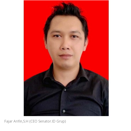
Fajar Arifin,S.H (CEO Senator.ID Grup)