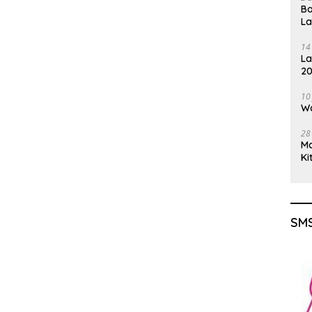
Ba
L
14
La
20
Gu
10
Wa
28
M
Ki
SMS