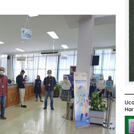
Uca
Har