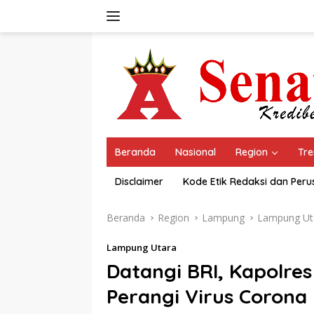
Langsung
ke
konten
Beranda
Nasional
Region
Tre
Disclaimer
Kode Etik Redaksi dan Per
Beranda
Region
Lampung
Lampung Ut
Lampung Utara
Datangi BRI, Kapolre
Perangi Virus Corona