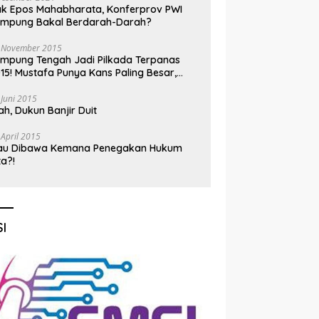
k Epos Mahabharata, Konferprov PWI
ampung Bakal Berdarah-Darah?
 November 2015
mpung Tengah Jadi Pilkada Terpanas
15! Mustafa Punya Kans Paling Besar,
nadi Jadi Kuda Hitam
 Juni 2015
h, Dukun Banjir Duit
 April 2015
au Dibawa Kemana Penegakan Hukum
ta?!
I