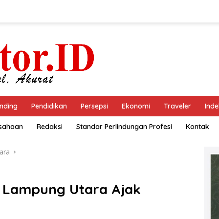
nding
Pendidikan
Persepsi
Ekonomi
Traveler
Inde
usahaan
Redaksi
Standar Perlindungan Profesi
Kontak
ara
s Lampung Utara Ajak