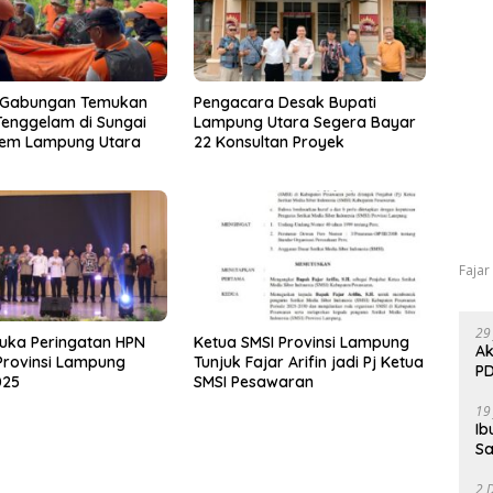
 Gabungan Temukan
Pengacara Desak Bupati
enggelam di Sungai
Lampung Utara Segera Bayar
em Lampung Utara
22 Konsultan Proyek
Fajar
29
uka Peringatan HPN
Ketua SMSI Provinsi Lampung
Ak
Provinsi Lampung
Tunjuk Fajar Arifin jadi Pj Ketua
PD
025
SMSI Pesawaran
19
Ib
Sa
2 