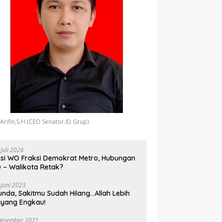
 Arifin,S.H (CEO Senator.ID Grup)
 Juli 2026
si WO Fraksi Demokrat Metro, Hubungan
 – Walikota Retak?
 Juni 2023
unda, Sakitmu Sudah Hilang…Allah Lebih
yang Engkau!
Desember 2021