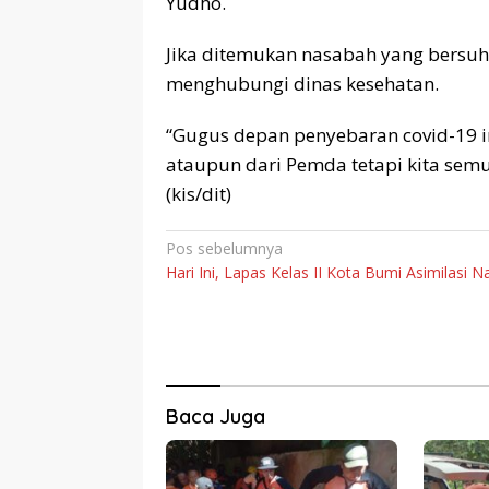
Yudho.
Jika ditemukan nasabah yang bersuhu
menghubungi dinas kesehatan.
“Gugus depan penyebaran covid-19 in
ataupun dari Pemda tetapi kita sem
(kis/dit)
Navigasi
Pos sebelumnya
Hari Ini, Lapas Kelas II Kota Bumi Asimilasi N
pos
Baca Juga